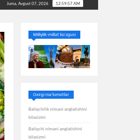
i
Bakterioz nimani anglatishini bilasizmi
Bakter
Juma, Avgust 07, 2026
12:59:58 AM
Milliylik-millat ko’zgusi
Oxirgi ma’lumotlar
Baliqchilik nimani anglatishini
bilasizmi
Baliqchi nimani anglatishini
bilasizmi