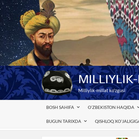
Skip
to
content
MILLIYLIK
Milliylik-millat ko'zgusi
BOSH SAHIFA
O’ZBEKISTON HAQIDA
BUGUN TARIXDA
QISHLOQ XO’JALIGI