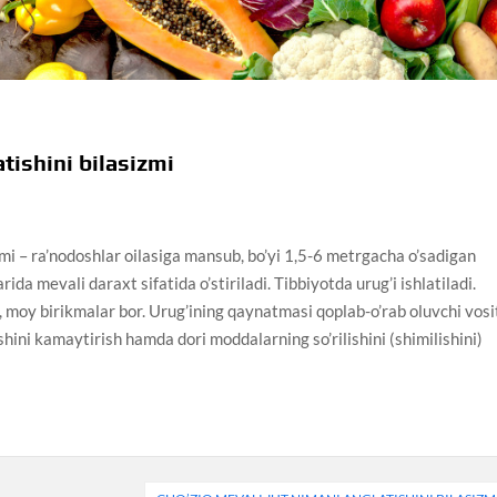
tishini bilasizmi
zmi – ra’nodoshlar oilasiga mansub, bo’yi 1,5-6 metrgacha o’sadigan
da mevali daraxt sifatida o’stiriladi. Tibbiyotda urug’i ishlatiladi.
i, moy birikmalar bor. Urug’ining qaynatmasi qoplab-o’rab oluvchi vosi
ishini kamaytirish hamda dori moddalarning so’rilishini (shimilishini)