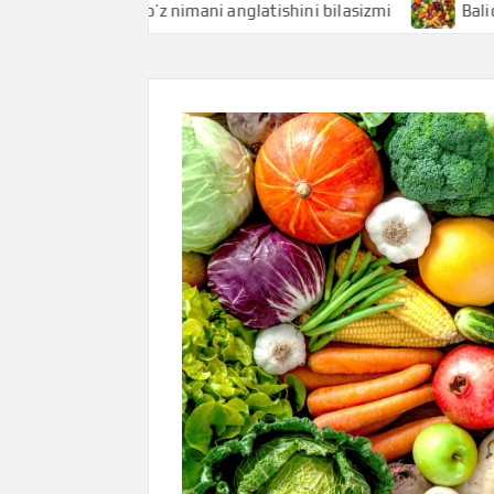
Baliqko’z nimani anglatishini bilasizmi
Baliq nimani a