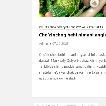
CH HARFIGA OID QISHLOQ XO'JALIK ATAMALARI
Cho’zinchoq behi nimani angla
Admin
07.11.2025
Cho’zinchoq behi nimani anglatishini bilasi
daraxt. Markaziy Osiyo, Kavkaz, Qrim yerlari
Tarkibida shilliq modda, amygdalin glikozid
sifatida me’da va ichak devorining ta’sirlan
uzaytirishda qo’llaniladi.