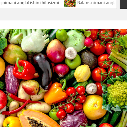
nglatishini bilasizmi
Balans nimani anglatishini bilasizm