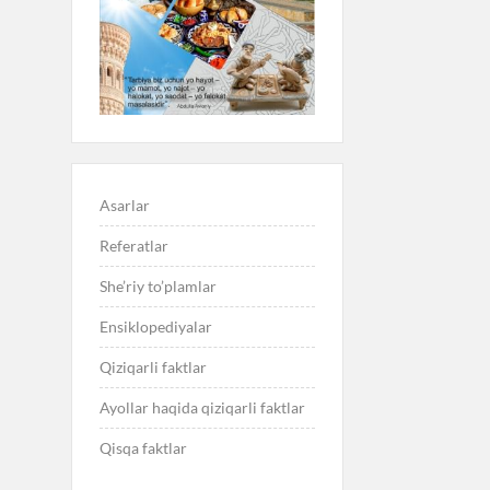
Asarlar
Referatlar
She’riy to’plamlar
Ensiklopediyalar
Qiziqarli faktlar
Ayollar haqida qiziqarli faktlar
Qisqa faktlar