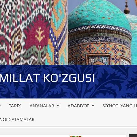
-MILLAT KO'ZGUSI
TARIX
AN’ANALAR
ADABIYOT
SO’NGGI YANGIL
GA OID ATAMALAR