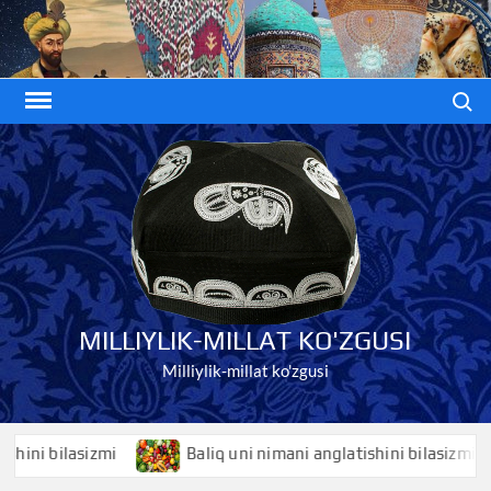
Skip
to
content
Search
MILLIYLIK-MILLAT KO'ZGUSI
Milliylik-millat ko'zgusi
i bilasizmi
Baliq uni nimani anglatishini bilasizmi