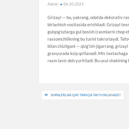
Admin
06.10.2021
Grizayl — bu, yakrang, odatda dekorativ ras
birlashish vositasida erishiladi. Grizayl t
gulqog’ozlarga gul bosish (rasmlarni chop et
rassomchilikning bu turini takrorlaydi. Tafo
bilan chizilgani — qizg’ish-jigarrang, griza
gravyurada ko’p qo’llanadi. Mis taxtachaga k
rasm lavis deb yuritiladi. Bu usul shaklning 
Post
SHPALERLAR QAY TARIQA TAYYORLANADI?
menyusi