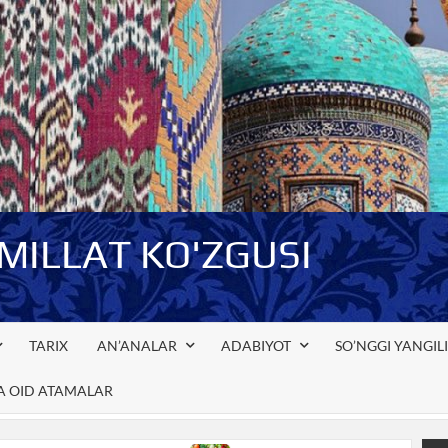
-MILLAT KO'ZGUSI
TARIX
AN’ANALAR
ADABIYOT
SO’NGGI YANGIL
GA OID ATAMALAR