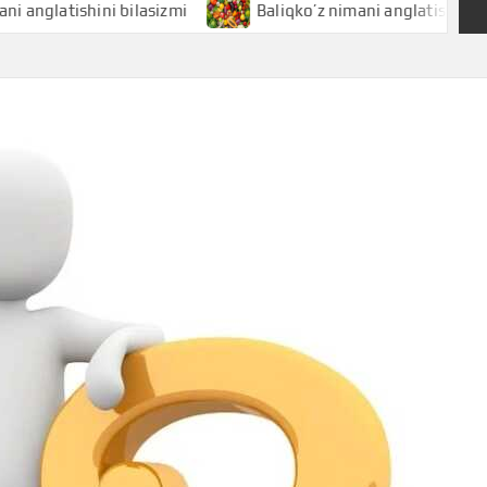
tishini bilasizmi
Baliqko’z nimani anglatishini bilasizmi