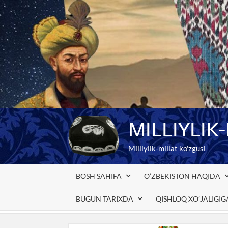
Skip
to
content
MILLIYLIK
Milliylik-millat ko'zgusi
BOSH SAHIFA
O’ZBEKISTON HAQIDA
BUGUN TARIXDA
QISHLOQ XO’JALIGI