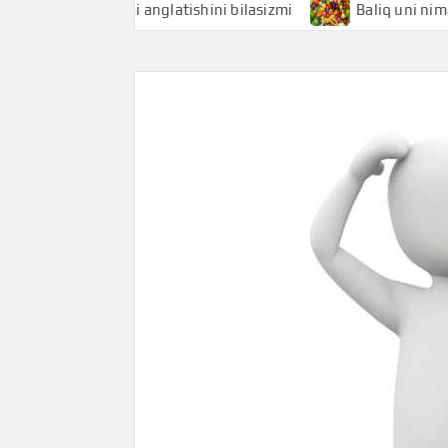
qchi nimani anglatishini bilasizmi
Baliq uni nimani angla