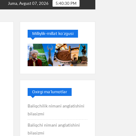
Baliq nimani anglatishini bilasizmi
Balans nimani
Juma, Avgust 07, 2026
5:40:31 PM
Milliylik-millat ko’zgusi
Oxirgi ma’lumotlar
Baliqchilik nimani anglatishini
bilasizmi
Baliqchi nimani anglatishini
bilasizmi