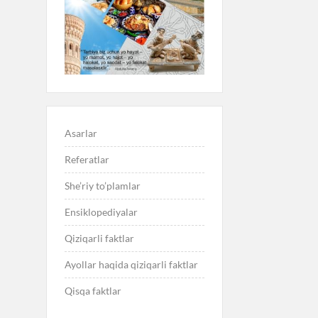
Asarlar
Referatlar
She’riy to’plamlar
Ensiklopediyalar
Qiziqarli faktlar
Ayollar haqida qiziqarli faktlar
Qisqa faktlar