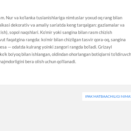
m. Nur va ko’lanka tuslanishlariga nimtuslar yoxud oq rang bilan
exnikasi dekorativ va amaliy san’atda keng tarqalgan: gazlamalar va
ish), sopol naqshlari. Ko’mir yoki sangina bilan rasm chizish
vut faqatgina rangda: ko’mir bilan chizilgan tasvir qora-oq, sangina
yl esa — odatda kulrang yoinki zangori rangda bo’ladi. Grizayl
o’k bo’yoq bilan ishlangan, oldindan ohorlangan botiqlarni to’ldiruvch
hajmdorligini bera olish uchun qo’llanadi.
IPAK MATBAACHILIGI NIMA