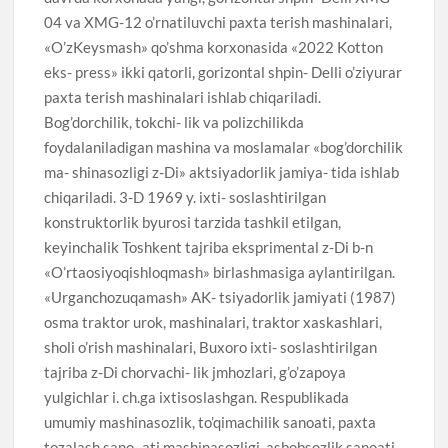
04 va XMG-12 o’rnatiluvchi paxta terish mashinalari,
«O’zKeysmash» qo’shma korxonasida «2022 Kotton
eks- press» ikki qatorli, gorizontal shpin- Delli o’ziyurar
paxta terish mashinalari ishlab chiqariladi.
Bog’dorchilik, tokchi- lik va polizchilikda
foydalaniladigan mashina va moslamalar «bog’dorchilik
ma- shinasozligi z-Di» aktsiyadorlik jamiya- tida ishlab
chiqariladi. 3-D 1969 y. ixti- soslashtirilgan
konstruktorlik byurosi tarzida tashkil etilgan,
keyinchalik Toshkent tajriba eksprimental z-Di b-n
«O’rtaosiyoqishloqmash» birlashmasiga aylantirilgan.
«Urganchozuqamash» AK- tsiyadorlik jamiyati (1987)
osma traktor urok, mashinalari, traktor xaskashlari,
sholi o’rish mashinalari, Buxoro ixti- soslashtirilgan
tajriba z-Di chorvachi- lik jmhozlari, g’o’zapoya
yulgichlar i. ch.ga ixtisoslashgan. Respublikada
umumiy mashinasozlik, to’qimachilik sanoati, paxta
tozalash sano- ati mashinasozligi, asbobsozlik sanoati