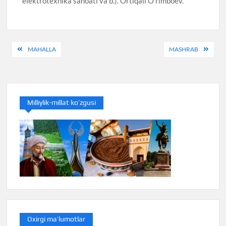
elektrotexnika sanoati va b.). Ortiqali O’rimboev.
Post
MAHALLA
MASHRAB
menyusi
Milliylik-millat ko’zgusi
Oxirgi ma’lumotlar