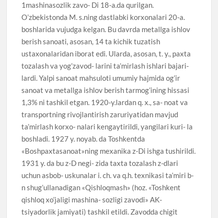
1mashinasozlik zavo- Di 18-a.da qurilgan.
O’zbekistonda M. s.ning dastlabki korxonalari 20-a.
boshlarida vujudga kelgan. Bu davrda metallga ishlov
berish sanoati, asosan, 14 ta kichik tuzatish
ustaxonalaridan iborat edi. Ularda, asosan, t. y., paxta
tozalash va yog’zavod- larini ta’mirlash ishlari bajari-
lardi. Yalpi sanoat mahsuloti umumiy hajmida og’ir
sanoat va metallga ishlov berish tarmog’ining hissasi
1,3% ni tashkil etgan. 1920-y.lardan q. x., sa- noat va
transportning rivojlantirish zaruriyatidan mavjud
ta’mirlash korxo- nalari kengaytirildi, yangilari kuri- la
boshladi. 1927 y. noyab. da Toshkentda
«Boshpaxtasanoat»ning mexanika z-Di ishga tushirildi.
1931 y. da bu z-D negi- zida taxta tozalash z-dlari
uchun asbob- uskunalar i. ch. va q.h. texnikasi ta’miri b-
n shug’ullanadigan «Qishloqmash» (hoz. «Toshkent
qishloq xo’jaligi mashina- sozligi zavodi» AK-
tsiyadorlik jamiyati) tashkil etildi. Zavodda chigit