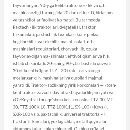
tayyorlangan. 90-y.ga kelib traktorsoz- lik va q. h.
mashinasozligi tarmog’ida 20 dan ortiq z-D, birlashma
va tashkilotlar faoliyat ko’rsatdi. Bu tarmoqda
Paxtachi- lik traktorlari, dvigatellar, traktor
tirkamalari, paxtachilik texnikasi kom- pleksi,
bog’dorchilik va tokchilik mashi- nalari, q. h.
mashinalari reduktorlari, chorvachilik, ozuka
tayyorlaydigan ma- shinalar, ehtiyot qismlar va h. k.
ishlab chikariladi. 20-a.ning 90-y.lar boshida quvvati
30 ot kuchi bo’lgan TTZ – 30 trak- tori va unga
moslangan q. h. mashinalari va qurollari majmui
yaratildi. Traktor- sozlikning yirik korxonalari — «tosh-
kent traktor zavodi» davlat-aktsiyadorlik jamiyati va
«O’zKeystraktor» qo’shma kor- xonasida TTZ-30, MT-
30, TTZ-100K.10, TTZ-100K.11, SX-100 («Keys»),
SXR-100 va b. paxtachilik, universal traktorla – ri,
traktor tirkamalari, yuklagichlar, metall quymalar,
shtampovkalar ishlab chiqaradi. Qishloq xo’jaligi