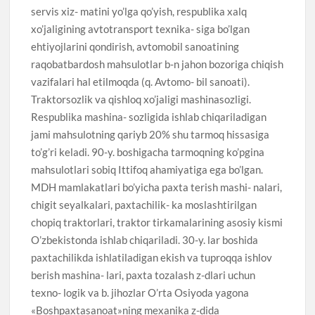
servis xiz- matini yo’lga qo’yish, respublika xalq
xo’jaligining avtotransport texnika- siga bo’lgan
ehtiyojlarini qondirish, avtomobil sanoatining
raqobatbardosh mahsulotlar b-n jahon bozoriga chiqish
vazifalari hal etilmoqda (q. Avtomo- bil sanoati).
Traktorsozlik va qishloq xo’jaligi mashinasozligi.
Respublika mashina- sozligida ishlab chiqariladigan
jami mahsulotning qariyb 20% shu tarmoq hissasiga
to’g’ri keladi. 90-y. boshigacha tarmoqning ko’pgina
mahsulotlari sobiq Ittifoq ahamiyatiga ega bo’lgan.
MDH mamlakatlari bo’yicha paxta terish mashi- nalari,
chigit seyalkalari, paxtachilik- ka moslashtirilgan
chopiq traktorlari, traktor tirkamalarining asosiy kismi
O’zbekistonda ishlab chiqariladi. 30-y. lar boshida
paxtachilikda ishlatiladigan ekish va tuproqqa ishlov
berish mashina- lari, paxta tozalash z-dlari uchun
texno- logik va b. jihozlar O’rta Osiyoda yagona
«Boshpaxtasanoat»ning mexanika z-dida