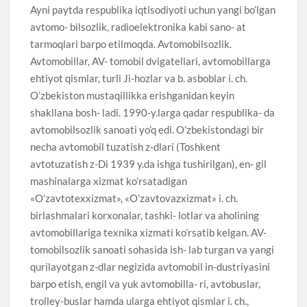
Ayni paytda respublika iqtisodiyoti uchun yangi bo’lgan
avtomo- bilsozlik, radioelektronika kabi sano- at
tarmoqlari barpo etilmoqda. Avtomobilsozlik.
Avtomobillar, AV- tomobil dvigatellari, avtomobillarga
ehtiyot qismlar, turli Ji-hozlar va b. asboblar i. ch.
O’zbekiston mustaqillikka erishganidan keyin
shakllana bosh- ladi. 1990-y.larga qadar respublika- da
avtomobilsozlik sanoati yo’q edi. O’zbekistondagi bir
necha avtomobil tuzatish z-dlari (Toshkent
avtotuzatish z-Di 1939 y.da ishga tushirilgan), en- gil
mashinalarga xizmat ko’rsatadigan
«O’zavtotexxizmat», «O’zavtovazxizmat» i. ch.
birlashmalari korxonalar, tashki- lotlar va aholining
avtomobillariga texnika xizmati ko’rsatib kelgan. AV-
tomobilsozlik sanoati sohasida ish- lab turgan va yangi
qurilayotgan z-dlar negizida avtomobil in-dustriyasini
barpo etish, engil va yuk avtomobilla- ri, avtobuslar,
trolley-buslar hamda ularga ehtiyot qismlar i. ch.,