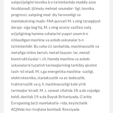
xalqxo’jaligini texnika b-n ta’minlashda moddiy asos
hisoblanadi, ijtimoiy mehnat unumdor- ligi, texnika
progressi, xalqning mod- diy farovonligi va
mamlakatning mudo- FAA quvvati M. s.ning taraqqiyot
daraja- siga bog’liq. M. s.ning asosiy vazifasi xalq
xo’jaligining hamma sohalarini yuqori unum b-n
ishlaydigan mashina va asbob-uskunalar b-n
ta’minlashdir. Bu soha o’z navbatida, mashinasozlik va
metallga ishlov berish, metall buyum- lar, metall
konstruktsiyalar i. ch. Hamda mashina va asbob-
uskunalarni tuzatish tarmoqlarining tarkibiy qismini
tash- kil etadi. M. s.ga energetika mashina- sozligi,
elektrotexnika, stanoksozlik va as-bobsozlik,
traktorsozlik va q. h. mashinasozligi kabi yirik
tarmoqlar kiradi. M. s. sanoat sifatida 18-a.da vujudga
keldi, dastlab 19-a.da Buyuk Britaniyada, G’arbiy
Evropaning ba’zi mamlakatla- rida, keyinchalik
AQShda tez rivojlana boshladi. Rossiyada