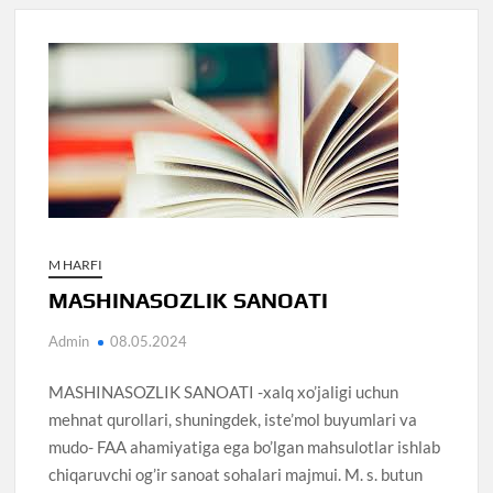
M HARFI
MASHINASOZLIK SANOATI
Admin
08.05.2024
MASHINASOZLIK SANOATI -xalq xo’jaligi uchun
mehnat qurollari, shuningdek, iste’mol buyumlari va
mudo- FAA ahamiyatiga ega bo’lgan mahsulotlar ishlab
chiqaruvchi og’ir sanoat sohalari majmui. M. s. butun