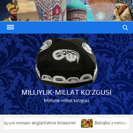
Skip
to
content
Search
MILLIYLIK-MILLAT KO'ZGUSI
Milliylik-millat ko'zgusi
nimani anglatishini bilasizmi
Baliqko’z nimani anglatishi