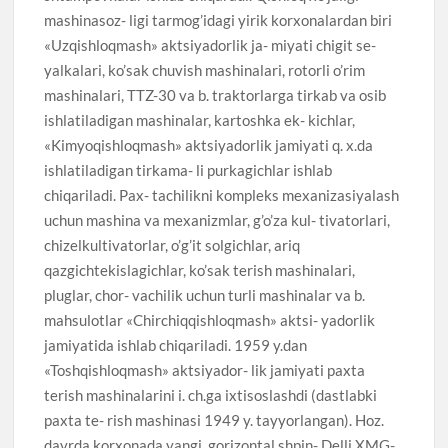
mashinasoz- ligi tarmog’idagi yirik korxonalardan biri
«Uzqishloqmash» aktsiyadorlik ja- miyati chigit se-
yalkalari, ko’sak chuvish mashinalari, rotorli o’rim
mashinalari, TTZ-30 va b. traktorlarga tirkab va osib
ishlatiladigan mashinalar, kartoshka ek- kichlar,
«Kimyoqishloqmash» aktsiyadorlik jamiyati q. x.da
ishlatiladigan tirkama- li purkagichlar ishlab
chiqariladi. Pax- tachilikni kompleks mexanizasiyalash
uchun mashina va mexanizmlar, g’o’za kul- tivatorlari,
chizelkultivatorlar, o’g’it solgichlar, ariq
qazgichtekislagichlar, ko’sak terish mashinalari,
pluglar, chor- vachilik uchun turli mashinalar va b.
mahsulotlar «Chirchiqqishloqmash» aktsi- yadorlik
jamiyatida ishlab chiqariladi. 1959 y.dan
«Toshqishloqmash» aktsiyador- lik jamiyati paxta
terish mashinalarini i. ch.ga ixtisoslashdi (dastlabki
paxta te- rish mashinasi 1949 y. tayyorlangan). Hoz.
davrda korxonada yangi, gorizontal shpin- Delli XMG-