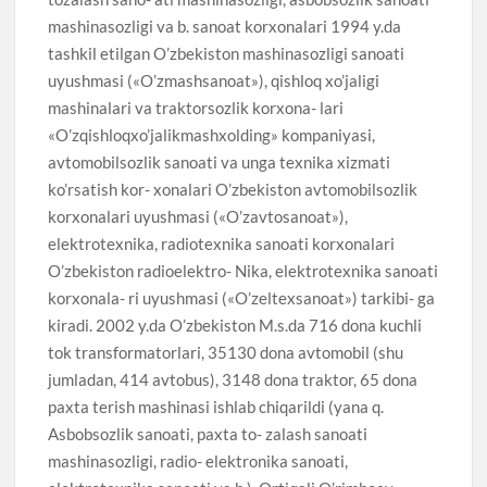
mashinasozligi va b. sanoat korxonalari 1994 y.da
tashkil etilgan O’zbekiston mashinasozligi sanoati
uyushmasi («O’zmashsanoat»), qishloq xo’jaligi
mashinalari va traktorsozlik korxona- lari
«O’zqishloqxo’jalikmashxolding» kompaniyasi,
avtomobilsozlik sanoati va unga texnika xizmati
ko’rsatish kor- xonalari O’zbekiston avtomobilsozlik
korxonalari uyushmasi («O’zavtosanoat»),
elektrotexnika, radiotexnika sanoati korxonalari
O’zbekiston radioelektro- Nika, elektrotexnika sanoati
korxonala- ri uyushmasi («O’zeltexsanoat») tarkibi- ga
kiradi. 2002 y.da O’zbekiston M.s.da 716 dona kuchli
tok transformatorlari, 35130 dona avtomobil (shu
jumladan, 414 avtobus), 3148 dona traktor, 65 dona
paxta terish mashinasi ishlab chiqarildi (yana q.
Asbobsozlik sanoati, paxta to- zalash sanoati
mashinasozligi, radio- elektronika sanoati,