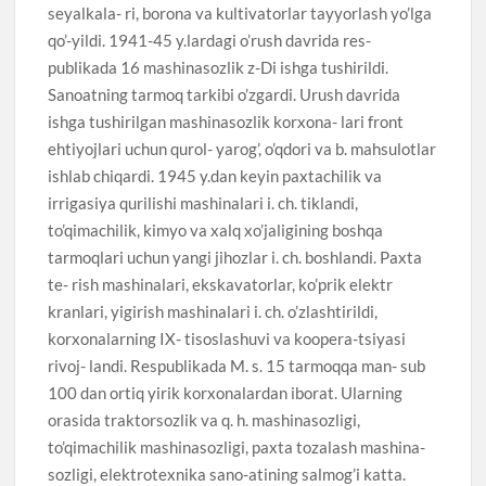
seyalkala- ri, borona va kultivatorlar tayyorlash yo’lga
qo’-yildi. 1941-45 y.lardagi o’rush davrida res-
publikada 16 mashinasozlik z-Di ishga tushirildi.
Sanoatning tarmoq tarkibi o’zgardi. Urush davrida
ishga tushirilgan mashinasozlik korxona- lari front
ehtiyojlari uchun qurol- yarog’, o’qdori va b. mahsulotlar
ishlab chiqardi. 1945 y.dan keyin paxtachilik va
irrigasiya qurilishi mashinalari i. ch. tiklandi,
to’qimachilik, kimyo va xalq xo’jaligining boshqa
tarmoqlari uchun yangi jihozlar i. ch. boshlandi. Paxta
te- rish mashinalari, ekskavatorlar, ko’prik elektr
kranlari, yigirish mashinalari i. ch. o’zlashtirildi,
korxonalarning IX- tisoslashuvi va koopera-tsiyasi
rivoj- landi. Respublikada M. s. 15 tarmoqqa man- sub
100 dan ortiq yirik korxonalardan iborat. Ularning
orasida traktorsozlik va q. h. mashinasozligi,
to’qimachilik mashinasozligi, paxta tozalash mashina-
sozligi, elektrotexnika sano-atining salmog’i katta.