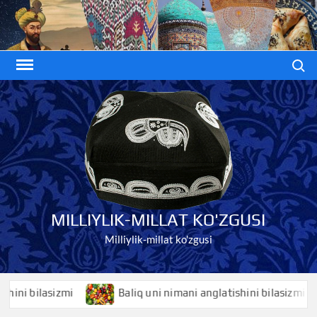
Skip
to
content
Search
MILLIYLIK-MILLAT KO'ZGUSI
Milliylik-millat ko'zgusi
bilasizmi
Baliq uni nimani anglatishini bilasizmi