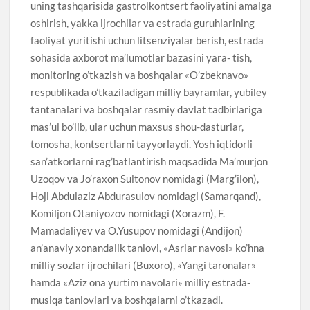
uning tashqarisida gastrolkontsert faoliyatini amalga
oshirish, yakka ijrochilar va estrada guruhlarining
faoliyat yuritishi uchun litsenziyalar berish, estrada
sohasida axborot ma’lumotlar bazasini yara- tish,
monitoring o’tkazish va boshqalar «O’zbeknavo»
respublikada o’tkaziladigan milliy bayramlar, yubiley
tantanalari va boshqalar rasmiy davlat tadbirlariga
mas’ul bo’lib, ular uchun maxsus shou-dasturlar,
tomosha, kontsertlarni tayyorlaydi. Yosh iqtidorli
san’atkorlarni rag’batlantirish maqsadida Ma’murjon
Uzoqov va Jo’raxon Sultonov nomidagi (Marg’ilon),
Hoji Abdulaziz Abdurasulov nomidagi (Samarqand),
Komiljon Otaniyozov nomidagi (Xorazm), F.
Mamadaliyev va O.Yusupov nomidagi (Andijon)
an’anaviy xonandalik tanlovi, «Asrlar navosi» ko’hna
milliy sozlar ijrochilari (Buxoro), «Yangi taronalar»
hamda «Aziz ona yurtim navolari» milliy estrada-
musiqa tanlovlari va boshqalarni o’tkazadi.