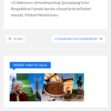
«O’zbeknavo» birlashmasining Qoraqalpog’iston
Respublikasi hamda barcha viloyatlarda bo’limlari
mavjud. Yo’ldosh Norbo’tayev.
Post
O’LAN
O’ZGARMAS TOK GENERATORI
menyusi
Milliylik-millat ko’zgusi