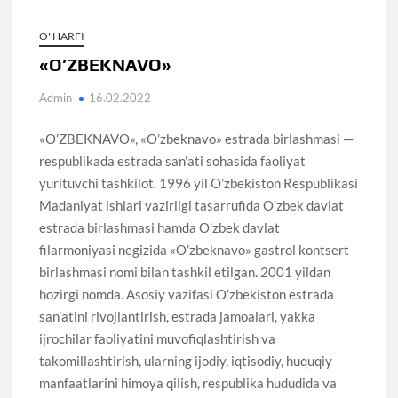
O' HARFI
«O’ZBEKNAVO»
Admin
16.02.2022
«O’ZBEKNAVO», «O’zbeknavo» estrada birlashmasi —
respublikada estrada san’ati sohasida faoliyat
yurituvchi tashkilot. 1996 yil O’zbekiston Respublikasi
Madaniyat ishlari vazirligi tasarrufida O’zbek davlat
estrada birlashmasi hamda O’zbek davlat
filarmoniyasi negizida «O’zbeknavo» gastrol kontsert
birlashmasi nomi bilan tashkil etilgan. 2001 yildan
hozirgi nomda. Asosiy vazifasi O’zbekiston estrada
san’atini rivojlantirish, estrada jamoalari, yakka
ijrochilar faoliyatini muvofiqlashtirish va
takomillashtirish, ularning ijodiy, iqtisodiy, huquqiy
manfaatlarini himoya qilish, respublika hududida va