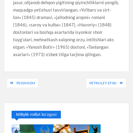
jasur, olijanob dehqon yigitining qiyinchiliklarni yengib,
maqsadga yetishuvi tasvirlangan. «Yo’lbars va sirt-
lon» (1845) dramasi, «jallodning arqoni» romani
(1846), «saroy va kulba» (1847), «Havoriy» (1848)
dostonlari va boshqa asarlarida isyonkor shoir
tuyg’ulari, mehnatkash xalqning orzu, intilishlari aks
etgan. «Yanosh Botir» (1965) dostoni, «Tanlangan
asarlari» (1973) o’zbek tiliga tarjima qilingan.
Post
PESSIMIZM
PETROLEY EFIRI
menyusi
Milliylik-millat ko’zgusi