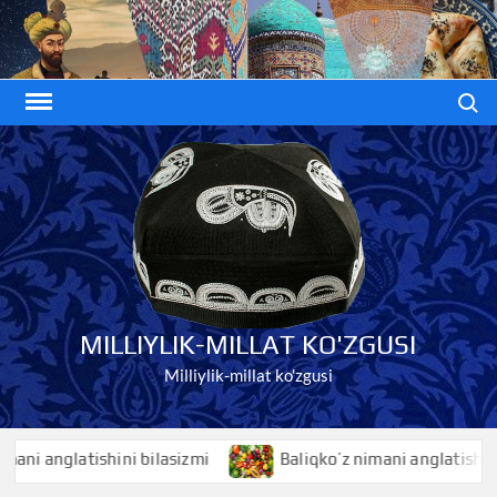
Skip
to
content
Search
MILLIYLIK-MILLAT KO'ZGUSI
Milliylik-millat ko'zgusi
 anglatishini bilasizmi
Baliqko’z nimani anglatishini bila