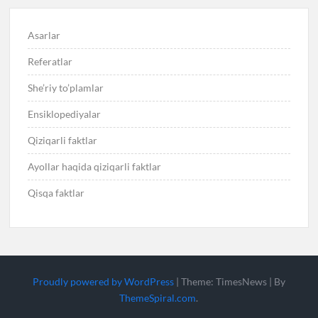
Asarlar
Referatlar
She’riy to’plamlar
Ensiklopediyalar
Qiziqarli faktlar
Ayollar haqida qiziqarli faktlar
Qisqa faktlar
Proudly powered by WordPress
|
Theme: TimesNews
|
By
ThemeSpiral.com
.