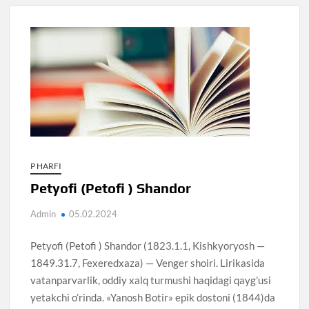
P HARFI
Petyofi (Petofi ) Shandor
Admin
05.02.2024
Petyofi (Petofi ) Shandor (1823.1.1, Kishkyoryosh —
1849.31.7, Fexeredxaza) — Venger shoiri. Lirikasida
vatanparvarlik, oddiy xalq turmushi haqidagi qayg’usi
yetakchi o’rinda. «Yanosh Botir» epik dostoni (1844)da