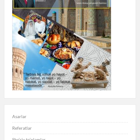
Asarlar
Referatlar
She’riy to’plamlar