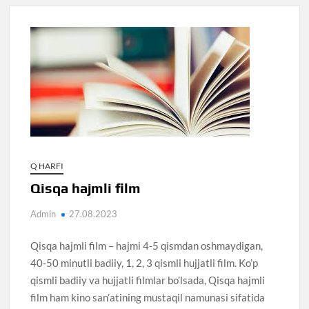
Q HARFI
Qisqa hajmli film
Admin
27.08.2023
Qisqa hajmli film – hajmi 4-5 qismdan oshmaydigan,
40-50 minutli badiiy, 1, 2, 3 qismli hujjatli film. Ko’p
qismli badiiy va hujjatli filmlar bo’lsada, Qisqa hajmli
film ham kino san’atining mustaqil namunasi sifatida