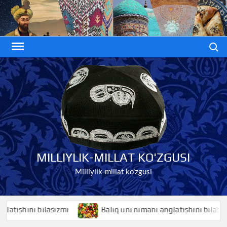
Skip
to
content
Search
MILLIYLIK-MILLAT KO'ZGUSI
Milliylik-millat ko'zgusi
shini bilasizmi
Baliq uni nimani anglatishini bilasizmi