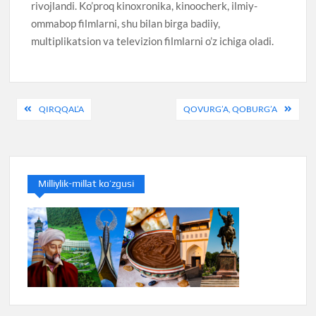
rivojlandi. Ko’proq kinoxronika, kinoocherk, ilmiy-
ommabop filmlarni, shu bilan birga badiiy,
multiplikatsion va televizion filmlarni o’z ichiga oladi.
Post
QIRQQAL’A
QOVURG’A, QOBURG’A
menyusi
Milliylik-millat ko’zgusi