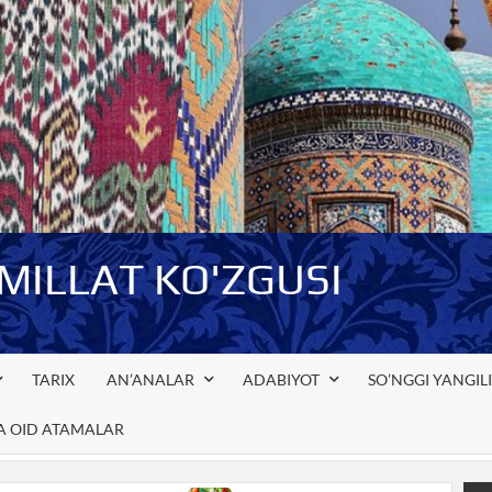
-MILLAT KO'ZGUSI
TARIX
AN’ANALAR
ADABIYOT
SO’NGGI YANGIL
GA OID ATAMALAR