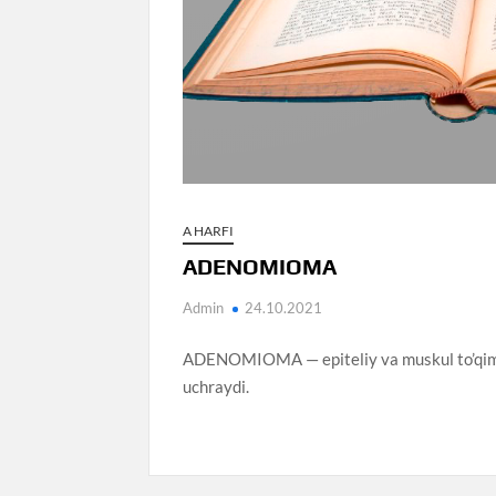
A HARFI
ADENOMIOMA
Admin
24.10.2021
ADENOMIOMA — epiteliy va muskul to’qimalar
uchraydi.