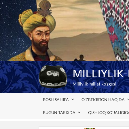
Skip
to
content
MILLIYLIK
Milliylik-millat ko'zgusi
BOSH SAHIFA
O’ZBEKISTON HAQIDA
BUGUN TARIXDA
QISHLOQ XO’JALIGI