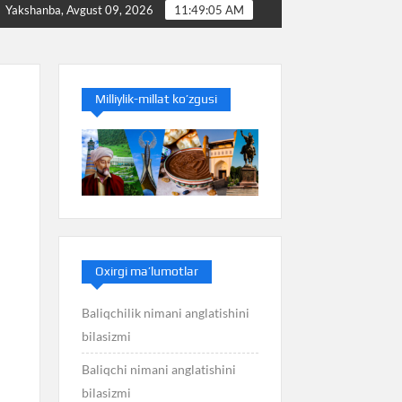
Baliq nimani anglatishini bilasizmi
Balans nimani a
Yakshanba, Avgust 09, 2026
11:49:06 AM
Milliylik-millat ko’zgusi
Oxirgi ma’lumotlar
Baliqchilik nimani anglatishini
bilasizmi
Baliqchi nimani anglatishini
bilasizmi