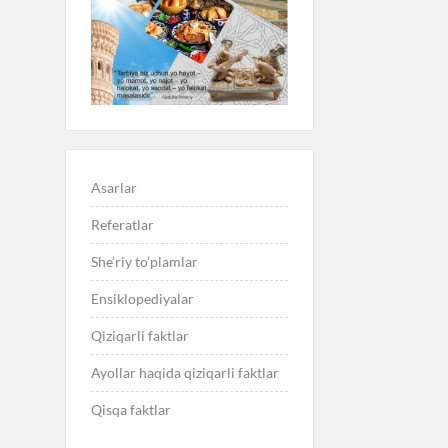
Asarlar
Referatlar
She’riy to’plamlar
Ensiklopediyalar
Qiziqarli faktlar
Ayollar haqida qiziqarli faktlar
Qisqa faktlar