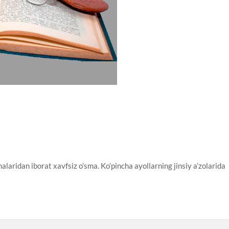
idan iborat xavfsiz o’sma. Ko’pincha ayollarning jinsiy a’zolarida