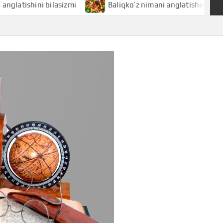
hini bilasizmi
Baliqko’z nimani anglatishini bilasizmi