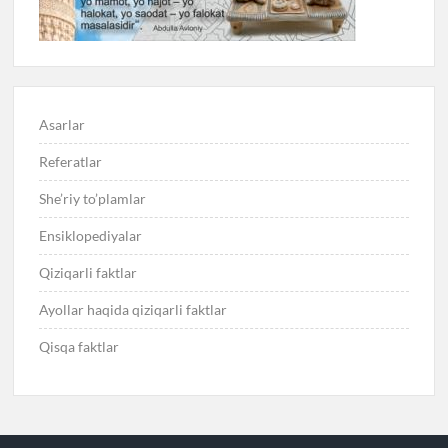
Asarlar
Referatlar
She’riy to’plamlar
Ensiklopediyalar
Qiziqarli faktlar
Ayollar haqida qiziqarli faktlar
Qisqa faktlar