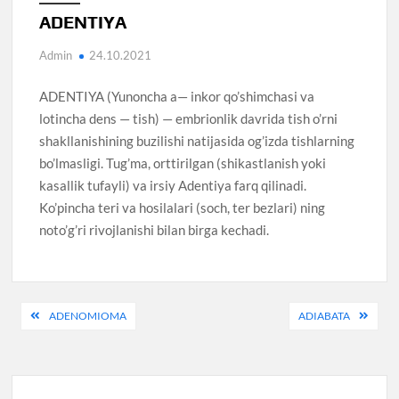
ADENTIYA
Admin
24.10.2021
ADENTIYA (Yunoncha a— inkor qo’shimchasi va
lotincha dens — tish) — embrionlik davrida tish o’rni
shakllanishining buzilishi natijasida og’izda tishlarning
bo’lmasligi. Tug’ma, orttirilgan (shikastlanish yoki
kasallik tufayli) va irsiy Adentiya farq qilinadi.
Ko’pincha teri va hosilalari (soch, ter bezlari) ning
noto’g’ri rivojlanishi bilan birga kechadi.
Post
ADENOMIOMA
ADIABATA
menyusi