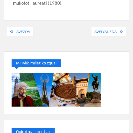
mukofoti laureati (1980).
Post
AVEZOV
AVELYANEDA
menyusi
Milliylik-millat ko’zgusi
Oxirgi ma’lumotlar