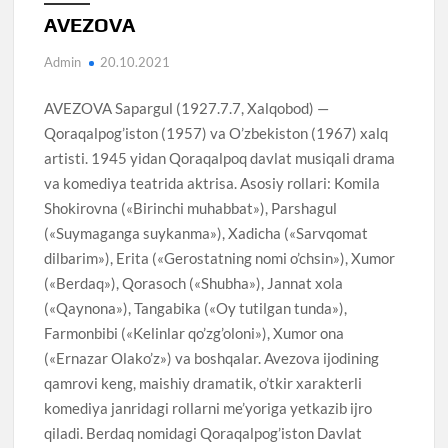
AVEZOVA
Admin
20.10.2021
AVEZOVA Sapargul (1927.7.7, Xalqobod) —
Qoraqalpog’iston (1957) va O’zbekiston (1967) xalq
artisti. 1945 yidan Qoraqalpoq davlat musiqali drama
va komediya teatrida aktrisa. Asosiy rollari: Komila
Shokirovna («Birinchi muhabbat»), Parshagul
(«Suymaganga suykanma»), Xadicha («Sarvqomat
dilbarim»), Erita («Gerostatning nomi o’chsin»), Xumor
(«Berdaq»), Qorasoch («Shubha»), Jannat xola
(«Qaynona»), Tangabika («Oy tutilgan tunda»),
Farmonbibi («Kelinlar qo’zg’oloni»), Xumor ona
(«Ernazar Olako’z») va boshqalar. Avezova ijodining
qamrovi keng, maishiy dramatik, o’tkir xarakterli
komediya janridagi rollarni me’yoriga yetkazib ijro
qiladi. Berdaq nomidagi Qoraqalpog’iston Davlat