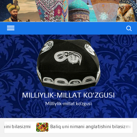
Skip
to
content
Search
MILLIYLIK-MILLAT KO'ZGUSI
Milliylik-millat ko'zgusi
 bilasizmi
Baliq uni nimani anglatishini bilasizmi