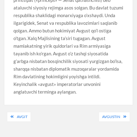
ataluvchi siyosiy rejimga asos solgan. Bu davlat tuzumi
respublika shaklidagi monarxiyaga o’xshaydi. Unda
ilgarigidek, Senat va respublika lavozimlari saqlanib
qolgan. Ammo butun hokimiyat Avgust qo’l ostiga
o’tgan. Xalq Majlisining ta’siri tugagan. Avgust
mamlakatning yirik quldorlari va Rim armiyasiga
tayanib ish ko’rgan. Avgust o’z tashqi siyosatida
g’arbga nisbatan bosqinchilik siyosati yurgizgan bo’lsa,
sharqqa nisbatan diplomatik muzoqaralar yordamida
Rim davlatining hokimligini yoyishga intildi.
Keyinchalik «avgust» imperatorlar unvonini
anglatuvchi terminga aylangan.
Post
AVGIT
AVGUSTIN
menyusi