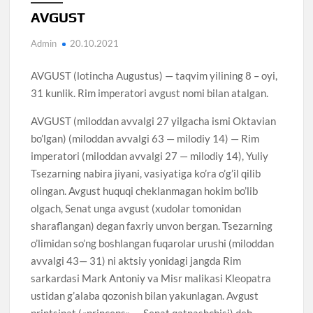
AVGUST
Admin
20.10.2021
AVGUST (lotincha Augustus) — taqvim yilining 8 – oyi,
31 kunlik. Rim imperatori avgust nomi bilan atalgan.
AVGUST (miloddan avvalgi 27 yilgacha ismi Oktavian
bo’lgan) (miloddan avvalgi 63 — milodiy 14) — Rim
imperatori (miloddan avvalgi 27 — milodiy 14), Yuliy
Tsezarning nabira jiyani, vasiyatiga ko’ra o’g’il qilib
olingan. Avgust huquqi cheklanmagan hokim bo’lib
olgach, Senat unga avgust (xudolar tomonidan
sharaflangan) degan faxriy unvon bergan. Tsezarning
o’limidan so’ng boshlangan fuqarolar urushi (miloddan
avvalgi 43— 31) ni aktsiy yonidagi jangda Rim
sarkardasi Mark Antoniy va Misr malikasi Kleopatra
ustidan g’alaba qozonish bilan yakunlagan. Avgust
printsipat («princeps» — Senat qatnashchisi) deb