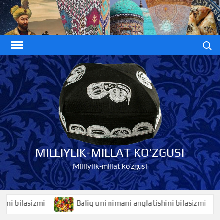
Skip
to
content
Search
MILLIYLIK-MILLAT KO'ZGUSI
Milliylik-millat ko'zgusi
ilasizmi
Baliq uni nimani anglatishini bilasizmi