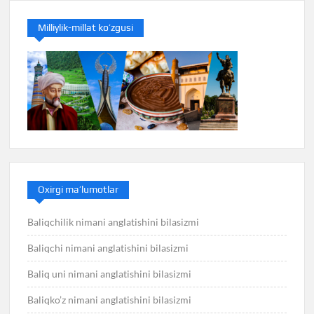
Milliylik-millat ko’zgusi
Oxirgi ma’lumotlar
Baliqchilik nimani anglatishini bilasizmi
Baliqchi nimani anglatishini bilasizmi
Baliq uni nimani anglatishini bilasizmi
Baliqko’z nimani anglatishini bilasizmi