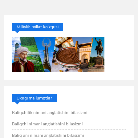
menyusi
Milliylik-millat ko’zgusi
Oxirgi ma’lumotlar
Baliqchilik nimani anglatishini bilasizmi
Baliqchi nimani anglatishini bilasizmi
Baliq uni nimani anglatishini bilasizmi