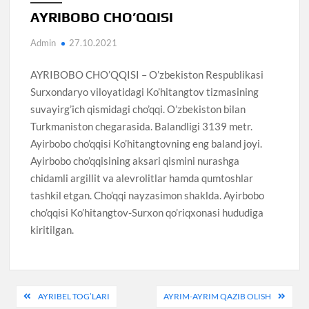
AYRIBOBO CHO’QQISI
Admin
27.10.2021
AYRIBOBO CHO’QQISI – O’zbekiston Respublikasi
Surxondaryo viloyatidagi Ko’hitangtov tizmasining
suvayirg’ich qismidagi cho’qqi. O’zbekiston bilan
Turkmaniston chegarasida. Balandligi 3139 metr.
Ayirbobo cho’qqisi Ko’hitangtovning eng baland joyi.
Ayirbobo cho’qqisining aksari qismini nurashga
chidamli argillit va alevrolitlar hamda qumtoshlar
tashkil etgan. Cho’qqi nayzasimon shaklda. Ayirbobo
cho’qqisi Ko’hitangtov-Surxon qo’riqxonasi hududiga
kiritilgan.
Post
AYRIBEL TOG’LARI
AYRIM-AYRIM QAZIB OLISH