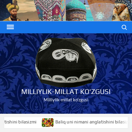
Skip
to
content
Search
MILLIYLIK-MILLAT KO'ZGUSI
Milliylik-millat ko'zgusi
shini bilasizmi
Baliq uni nimani anglatishini bilasizmi