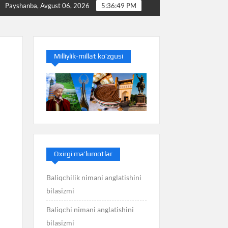
glatishini bilasizmi
Balans nimani anglatishini bilasizmi
Payshanba, Avgust 06, 2026
5:36:50 PM
Milliylik-millat ko’zgusi
Oxirgi ma’lumotlar
Baliqchilik nimani anglatishini
bilasizmi
Baliqchi nimani anglatishini
bilasizmi