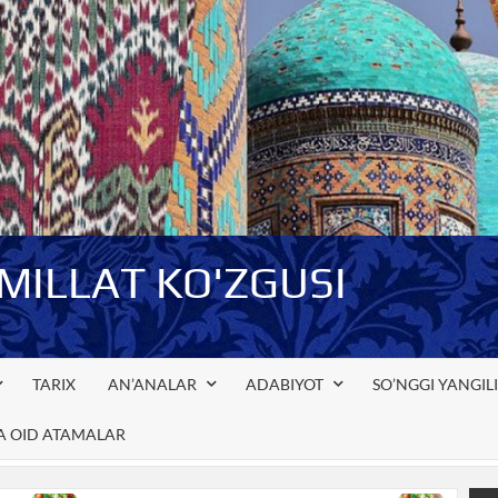
-MILLAT KO'ZGUSI
TARIX
AN’ANALAR
ADABIYOT
SO’NGGI YANGIL
GA OID ATAMALAR