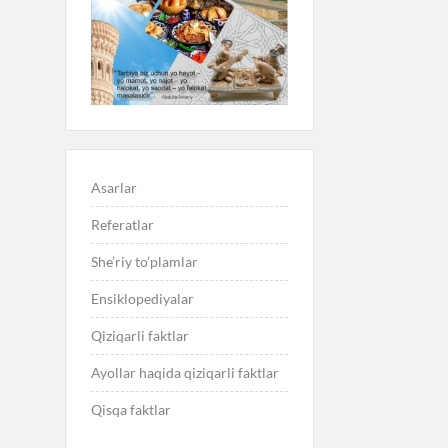
Asarlar
Referatlar
She’riy to’plamlar
Ensiklopediyalar
Qiziqarli faktlar
Ayollar haqida qiziqarli faktlar
Qisqa faktlar