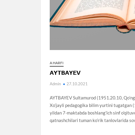
A HARFI
AYTBAYEV
Admin
27.10.2021
AYTBAYEV Sultamurod (1951.20.10, Qo’ng’ir
Xo’jayli pedagogika bilim yurtini tugatgan
yildan 7-maktabda boshlang’ich sinf o’qituv
qatnashchilari tuman ko’rik tanlovlarida sovr