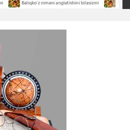
Baliqko’z nimani anglatishini bilasizmi
Baliq nimani an