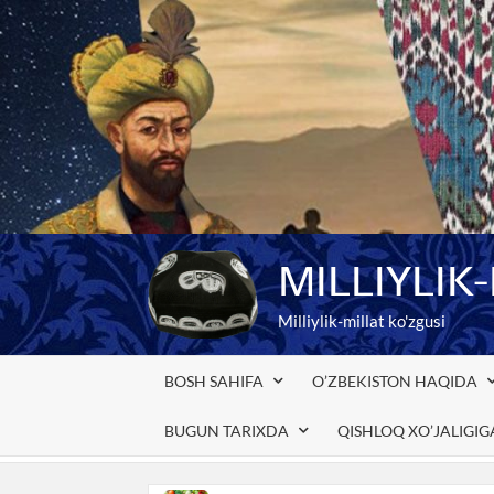
Skip
to
content
MILLIYLIK
Milliylik-millat ko'zgusi
BOSH SAHIFA
O’ZBEKISTON HAQIDA
BUGUN TARIXDA
QISHLOQ XO’JALIGI