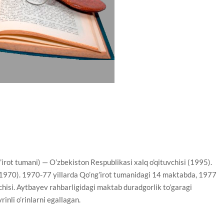
ot tumani) — O’zbekiston Respublikasi xalq o’qituvchisi (1995).
 (1970). 1970-77 yillarda Qo’ng’irot tumanidagi 14 maktabda, 1977
chisi. Aytbayev rahbarligidagi maktab duradgorlik to’garagi
inli o’rinlarni egallagan.