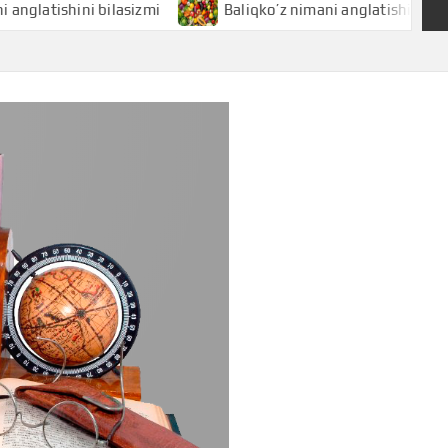
hini bilasizmi
Baliqko’z nimani anglatishini bilasizmi