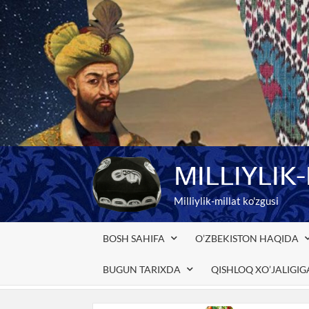
Skip
to
content
MILLIYLIK
Milliylik-millat ko'zgusi
BOSH SAHIFA
O’ZBEKISTON HAQIDA
BUGUN TARIXDA
QISHLOQ XO’JALIGI