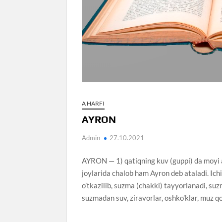
A HARFI
AYRON
Admin
27.10.2021
AYRON — 1) qatiqning kuv (guppi) da moyi a
joylarida chalob ham Ayron deb ataladi. Ich
o’tkazilib, suzma (chakki) tayyorlanadi, su
suzmadan suv, ziravorlar, oshko’klar, muz q