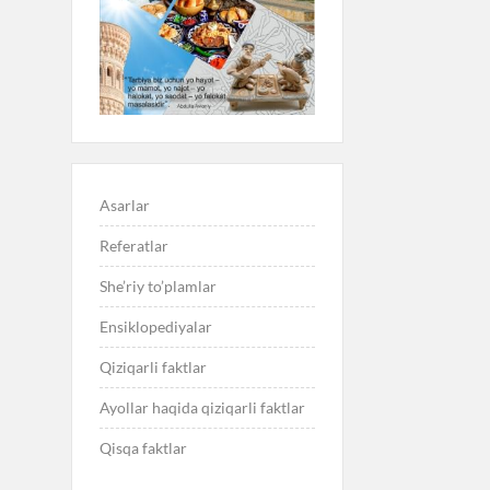
Asarlar
Referatlar
She’riy to’plamlar
Ensiklopediyalar
Qiziqarli faktlar
Ayollar haqida qiziqarli faktlar
Qisqa faktlar