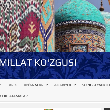
-MILLAT KO'ZGUSI
TARIX
AN’ANALAR
ADABIYOT
SO’NGGI YANGIL
GA OID ATAMALAR