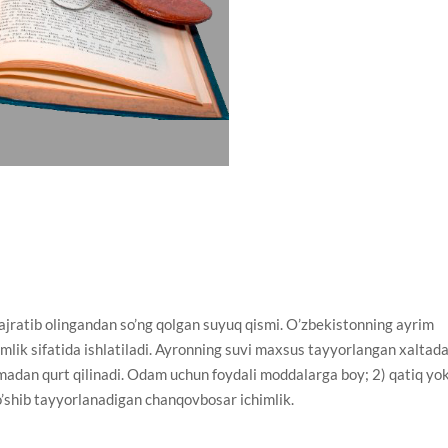
jratib olingandan so’ng qolgan suyuq qismi. O’zbekistonning ayrim
imlik sifatida ishlatiladi. Ayronning suvi maxsus tayyorlangan xaltad
zmadan qurt qilinadi. Odam uchun foydali moddalarga boy; 2) qatiq yok
o’shib tayyorlanadigan chanqovbosar ichimlik.