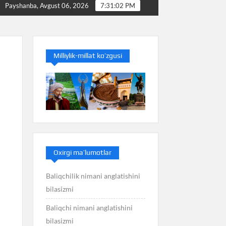
Baliq nimani anglatishini bilasizmi
Balans nimani a
Payshanba, Avgust 06, 2026
7:31:02 PM
Milliylik-millat ko’zgusi
Oxirgi ma’lumotlar
Baliqchilik nimani anglatishini
bilasizmi
Baliqchi nimani anglatishini
bilasizmi