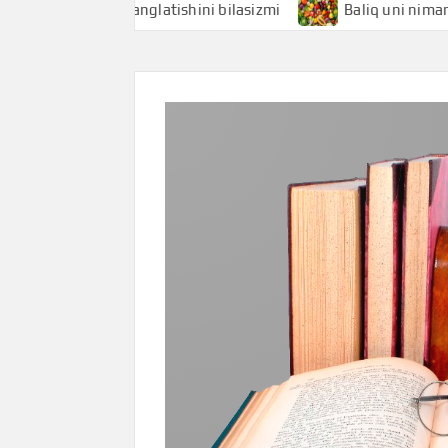
hi nimani anglatishini bilasizmi
Baliq uni nimani anglatis