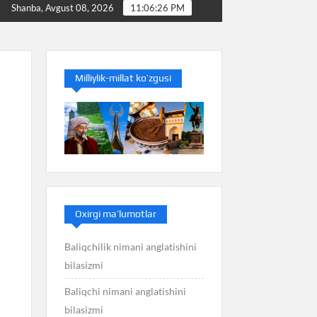
Baliq nimani anglatishini bilasizmi
Balans nimani 
Shanba, Avgust 08, 2026
11:06:27 PM
Milliylik-millat ko’zgusi
Oxirgi ma’lumotlar
Baliqchilik nimani anglatishini
bilasizmi
Baliqchi nimani anglatishini
bilasizmi