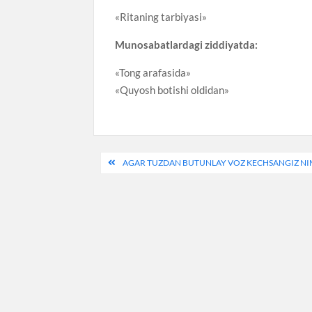
«Ritaning tarbiyasi»
Munosabatlardagi ziddiyatda:
«Tong arafasida»
«Quyosh botishi oldidan»
Post
AGAR TUZDAN BUTUNLAY VOZ KECHSANGIZ NI
menyusi