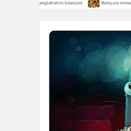
hi nimani anglatishini bilasizmi
Baliq uni nimani anglati