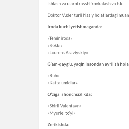
ishlash va ularni rasshifrovkalash va h.k.
Doktor Vuder turli hissiy holatlardagi muam
Iroda kuchi yetishmaganda:
«Temir iroda»
«Rokki»
«Lourens Araviyskiy»
G’am-qayg’u, yaqin insondan ayrilish hola
«Ruh»
«Katta umidlar»
O’ziga ishonchsizlikda:
«Shirli Valentayn»
«Myuriel to’yi»
Zerikishda: