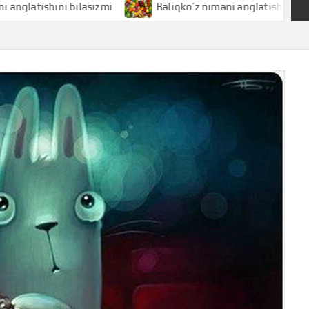
shini bilasizmi
Baliqko’z nimani anglatishini bilasizmi