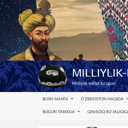
Skip
to
content
MILLIYLIK
Milliylik-millat ko'zgusi
BOSH SAHIFA
O’ZBEKISTON HAQIDA
BUGUN TARIXDA
QISHLOQ XO’JALIGI