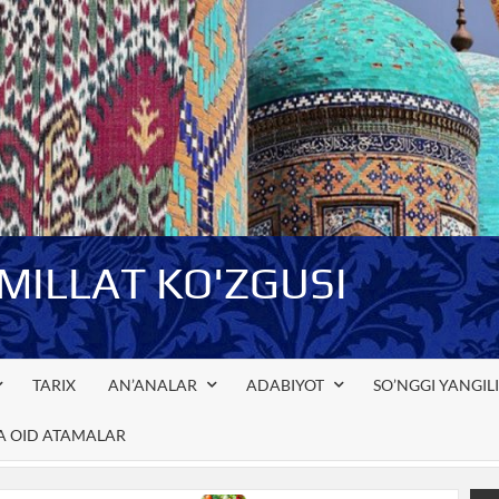
-MILLAT KO'ZGUSI
TARIX
AN’ANALAR
ADABIYOT
SO’NGGI YANGIL
GA OID ATAMALAR