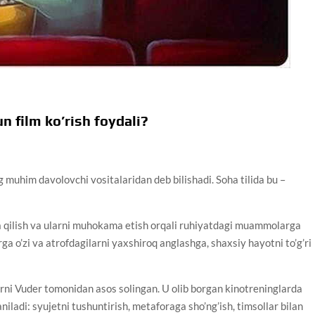
 film ko’rish foydali?
g muhim davolovchi vositalaridan deb bilishadi. Soha tilida bu –
a qilish va ularni muhokama etish orqali ruhiyatdagi muammolarga
rga o’zi va atrofdagilarni yaxshiroq anglashga, shaxsiy hayotni to’g’ri
ni Vuder tomonidan asos solingan. U olib borgan kinotreninglarda
aniladi: syujetni tushuntirish, metaforaga sho’ng’ish, timsollar bilan