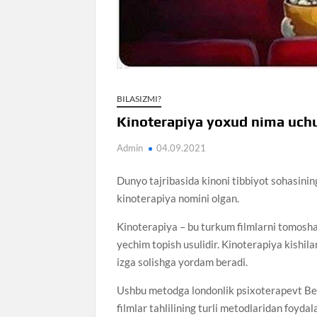
BILASIZMI?
Kinoterapiya yoxud nima uchun
Admin
04.09.2021
Dunyo tajribasida kinoni tibbiyot sohasinin
kinoterapiya nomini olgan.
Kinoterapiya – bu turkum filmlarni tomosh
yechim topish usulidir. Kinoterapiya kishila
izga solishga yordam beradi.
Ushbu metodga londonlik psixoterapevt Ber
filmlar tahlilining turli metodlaridan foydal