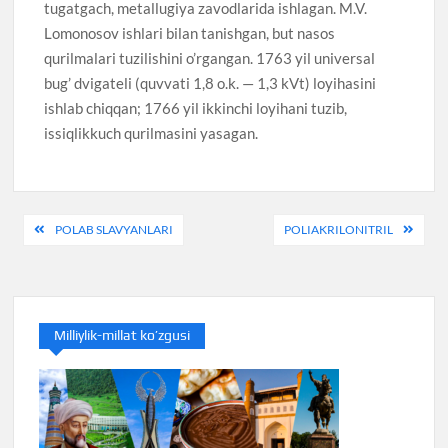
tugatgach, metallugiya zavodlarida ishlagan. M.V.
Lomonosov ishlari bilan tanishgan, but nasos
qurilmalari tuzilishini o’rgangan. 1763 yil universal
bug’ dvigateli (quvvati 1,8 o.k. — 1,3 kVt) loyihasini
ishlab chiqqan; 1766 yil ikkinchi loyihani tuzib,
issiqlikkuch qurilmasini yasagan.
Post
POLAB SLAVYANLARI
POLIAKRILONITRIL
menyusi
Milliylik-millat ko’zgusi