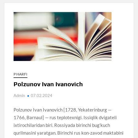
P HARFI
Polzunov Ivan Ivanovich
Admin
07.02.2024
Polzunov Ivan Ivanovich [1728, Yekaterinburg —
1766, Barnaul] — rus teplotexnigi. Issiqlik dvigateli
ixtirochilaridan biri. Rossiyada birinchi bug’kuch
qurilmasini yaratgan. Birinchi rus kon-zavod maktabini