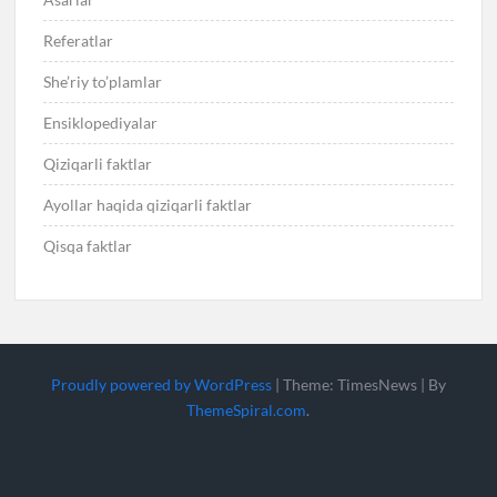
Referatlar
She’riy to’plamlar
Ensiklopediyalar
Qiziqarli faktlar
Ayollar haqida qiziqarli faktlar
Qisqa faktlar
Proudly powered by WordPress
|
Theme: TimesNews
|
By
ThemeSpiral.com
.