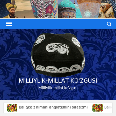
Skip
to
content
Search
MILLIYLIK-MILLAT KO'ZGUSI
Milliylik-millat ko'zgusi
Baliqko’z nimani anglatishini bilasizmi
Baliq nimani