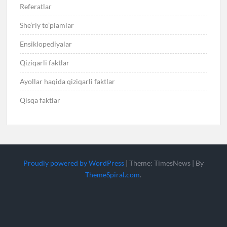
Referatlar
She’riy to’plamlar
Ensiklopediyalar
Qiziqarli faktlar
Ayollar haqida qiziqarli faktlar
Qisqa faktlar
Proudly powered by WordPress
|
Theme: TimesNews
|
By
ThemeSpiral.com
.