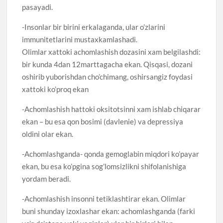
pasayadi.
-Insonlar bir birini erkalaganda, ular o’zlarini
immunitetlarini mustaxkamlashadi.
Olimlar xattoki achomlashish dozasini xam belgilashdi:
bir kunda 4dan 12marttagacha ekan. Qisqasi, dozani
oshirib yuborishdan cho’chimang, oshirsangiz foydasi
xattoki ko’proq ekan
-Achomlashish hattoki oksitotsinni xam ishlab chiqarar
ekan – bu esa qon bosimi (davlenie) va depressiya
oldini olar ekan.
-Achomlashganda- qonda gemoglabin miqdori ko’payar
ekan, bu esa ko’pgina sog’lomsizlikni shifolanishiga
yordam beradi.
-Achomlashish insonni tetiklashtirar ekan. Olimlar
buni shunday izoxlashar ekan: achomlashganda (farki