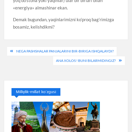
yo’q do’stona yoki yaqinlar) ular bir birlari bilan
«energiya» almashinar ekan.
Demak bugundan, yaqinlarimizni ko’proq bag’rimizga
bosamiz, kelishdikmi?
Post
NEGA PASHSHALAR PANJALARINI BIR-BIRIGA ISHQALAYDI?
menyusi
ANA XOLOS ! BUNI BILARMIDINGIZ?
Milliylik-millat ko’zgusi