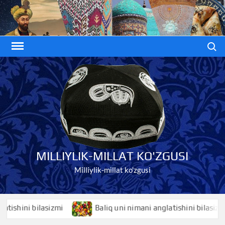
Skip
to
content
Search
MILLIYLIK-MILLAT KO'ZGUSI
Milliylik-millat ko'zgusi
ini bilasizmi
Baliq uni nimani anglatishini bilasizmi