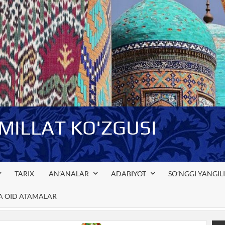
-MILLAT KO'ZGUSI
TARIX
AN’ANALAR
ADABIYOT
SO’NGGI YANGIL
GA OID ATAMALAR