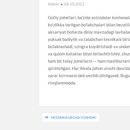
Admin
06.10.2021
Gotiy jome’lari, ba’zida aslzodalar koshona
ko’zlikka terilgan bo’lakchalari bilan bezati
aksariyat hollarda diniy mavzudagi lavhalar
yuksak badiylik va talabchan texnikani birl
bo’laklashadi, so’ngra kuydirishadi va undan
va qulom kataklar bilan birlashtirishni, sh
ham bir talay jome’larni — ham mashhurlari
qo’shishgan. Har ikkala jahon urushi davrid
zarar ko’rmasin deb yechib olishgandi. Bugu
rivojlanmoqda.
Post
MOZAIKA NECHA YOSHDA?
menyusi