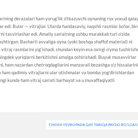
larining derazalari ham yorug’lik o’tkazuvchi oynaning rux yoxud qala
lar edi. Bular — vitrajlar. Ularda handasaviy, naqshli rasmlar bo’lar, bi
ni tasvirlashar edi. Amaliy san’atning ushbu murakkab turi o’zida
ashtirgan. Basharti avvaliga oyna (yoki boshqa shaffof material) ni
 vitraj rasmlarini yig’ishadi, shundan keyin esa oxirgi o’yma tushirish
uningdek yoriqlarni berkitishni amalga oshirishadi. Buyuk musavvirlar
ni, ham nazardan chetroqdagilarini manzarali bezashga o’z hissalarin
a ham qadimiy vitrajlarni ular otishmalar va bomba yog’dirishlardan
ngi kunda ham vitraj san’ati barhayot va u muvaffaqiyatli
CHINNI YEVROPADA QAY TARIQA PAYDO BO’LGAN