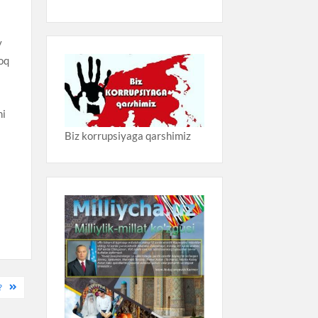
y
roq
ni
Biz korrupsiyaga qarshimiz
i
?