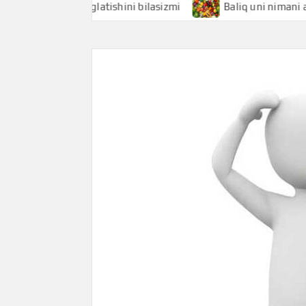
 nimani anglatishini bilasizmi
Baliq uni nimani anglatish