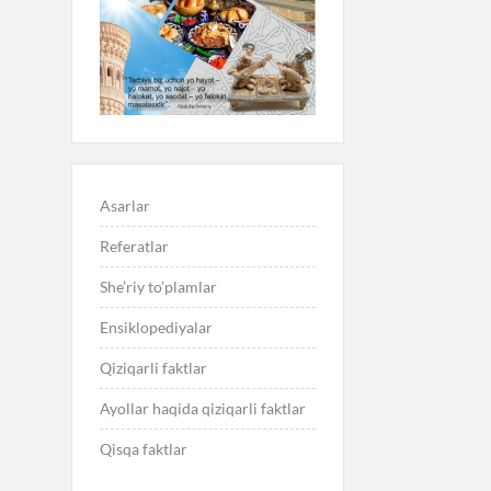
Asarlar
Referatlar
She’riy to’plamlar
Ensiklopediyalar
Qiziqarli faktlar
Ayollar haqida qiziqarli faktlar
Qisqa faktlar