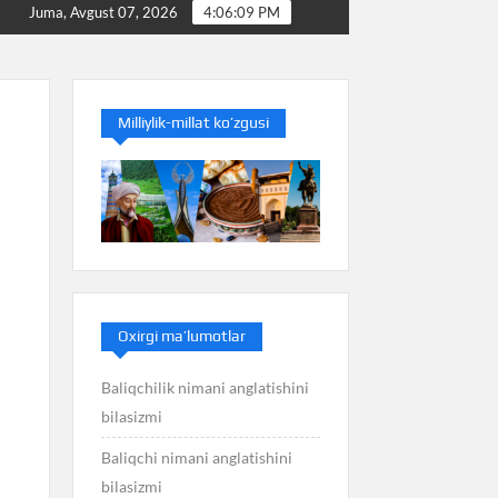
Baliq nimani anglatishini bilasizmi
Balans nimani an
Juma, Avgust 07, 2026
4:06:09 PM
Milliylik-millat ko’zgusi
Oxirgi ma’lumotlar
Baliqchilik nimani anglatishini
bilasizmi
Baliqchi nimani anglatishini
bilasizmi