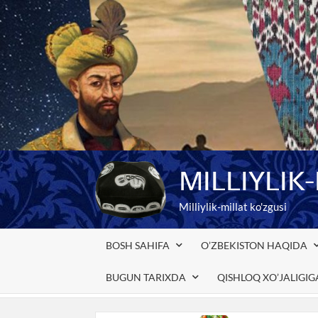
Skip
to
content
MILLIYLIK
Milliylik-millat ko'zgusi
BOSH SAHIFA
O’ZBEKISTON HAQIDA
BUGUN TARIXDA
QISHLOQ XO’JALIGI