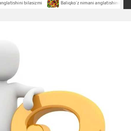
ini bilasizmi
Baliqko’z nimani anglatishini bilasizmi