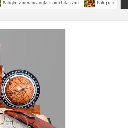
ko’z nimani anglatishini bilasizmi
Baliq nimani anglatishi