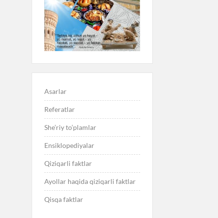
Asarlar
Referatlar
She’riy to’plamlar
Ensiklopediyalar
Qiziqarli faktlar
Ayollar haqida qiziqarli faktlar
Qisqa faktlar