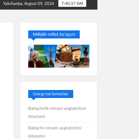
ni bilasizmi
Balans nimani anglatishini bilasizmi
Yakshanba, Avgust 09, 2026
7:40:37 AM
Milliylik-millat ko’zgusi
Oxirgi ma’lumotlar
Baliqchilik nimani anglatishini
bilasizmi
Baliqchi nimani anglatishini
bilasizmi