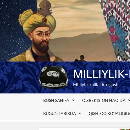
Skip
to
content
MILLIYLIK
Milliylik-millat ko'zgusi
BOSH SAHIFA
O’ZBEKISTON HAQIDA
BUGUN TARIXDA
QISHLOQ XO’JALIGI