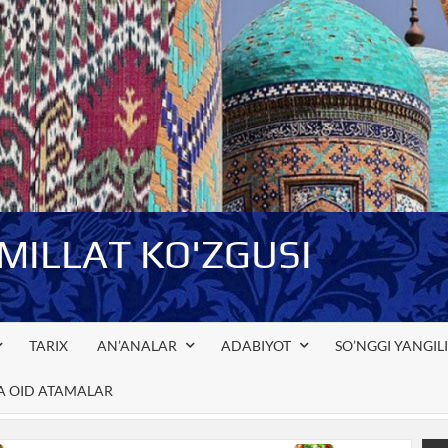
-MILLAT KO'ZGUSI
TARIX
AN’ANALAR
ADABIYOT
SO’NGGI YANGIL
GA OID ATAMALAR