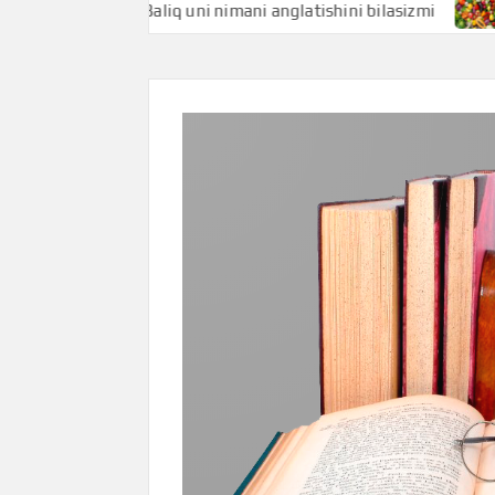
zmi
Baliq uni nimani anglatishini bilasizmi
Baliq