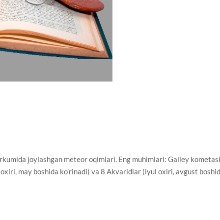
kumida joylashgan meteor oqimlari. Eng muhimlari: Galley kometas
 oxiri, may boshida ko’rinadi) va 8 Akvaridlar (iyul oxiri, avgust boshi