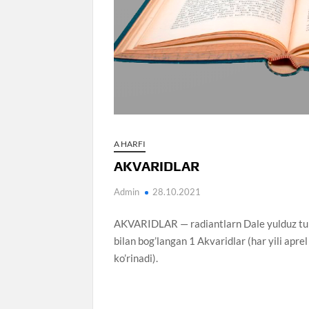
A HARFI
AKVARIDLAR
Admin
28.10.2021
AKVARIDLAR — radiantlarn Dale yulduz tur
bilan bog’langan 1 Akvaridlar (har yili aprel
ko’rinadi).