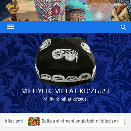
Skip
to
content
Search
MILLIYLIK-MILLAT KO'ZGUSI
Milliylik-millat ko'zgusi
asizmi
Baliq uni nimani anglatishini bilasizmi
Ba