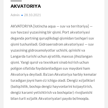
AKVATORIYA
Admin
28.10.2021
AKVATORIYA [lotincha aqua — suv va territoriya] —
suv havzasi yuzasining bir qismi. Port akvatoriyasi
deganda portning quruqlikdagi qismidan tashqari suv
qismi tushuniladi. Gidroaerodrom akvatoriyasi — suv
yuzasining gidrosamolyotlar uchishi, qo’nishi va
Langarda turishi uchun ajratilib, maxsus jihozlangan
qismi. Yangi qurol va texnikani sinab ko’rish uchun
poligon sifatida foydalaniladigan suv maydoni ham
Akvatoriya deyiladi. Ba’zan Akvatoriya harbiy kemalar
turadigan joyni ham o’z ichiga oladi. Dengiz xo’jaliklari
(baliqchilik, boshqa dengiz hayvonlarini ko’paytirish,
dengiz karami yetishtirish va boshqalar) rivojlanishi
bilan turli xo’jalik Akvatoriyalari paydo bo’lmoqda.