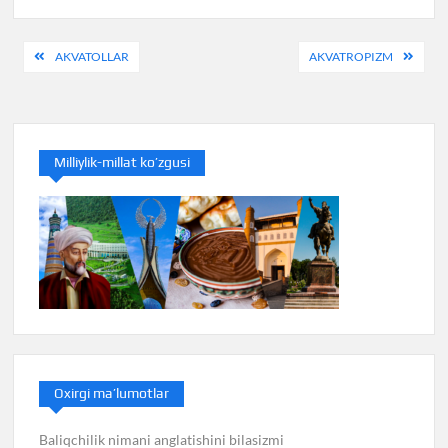
Post
AKVATOLLAR
AKVATROPIZM
menyusi
Milliylik-millat ko’zgusi
Oxirgi ma’lumotlar
Baliqchilik nimani anglatishini bilasizmi