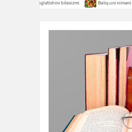
 nimani anglatishini bilasizmi
Baliq uni nimani anglatish