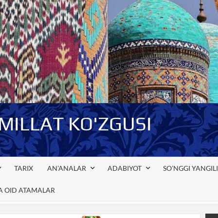
-MILLAT KO'ZGUSI
TARIX
AN’ANALAR
ADABIYOT
SO’NGGI YANGIL
GA OID ATAMALAR