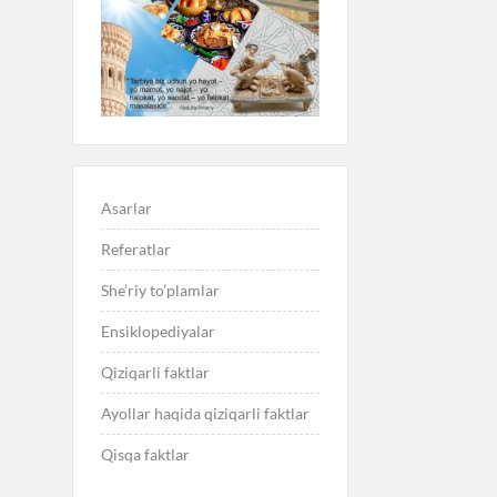
Asarlar
Referatlar
She’riy to’plamlar
Ensiklopediyalar
Qiziqarli faktlar
Ayollar haqida qiziqarli faktlar
Qisqa faktlar