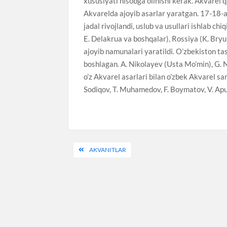
xususiyati hisobga olinishi kerak. Akvarel
Akvarelda ajoyib asarlar yaratgan. 17-18-a
jadal rivojlandi, uslub va usullari ishlab ch
E. Delakrua va boshqalar), Rossiya (K. Bryul
ajoyib namunalari yaratildi. O’zbekiston tas
boshlagan. A. Nikolayev (Usta Mo’min), G. 
o’z Akvarel asarlari bilan o’zbek Akvarel sa
Sodiqov, T. Muhamedov, F. Boymatov, V. Apu
Post
AKVANITLAR
menyusi