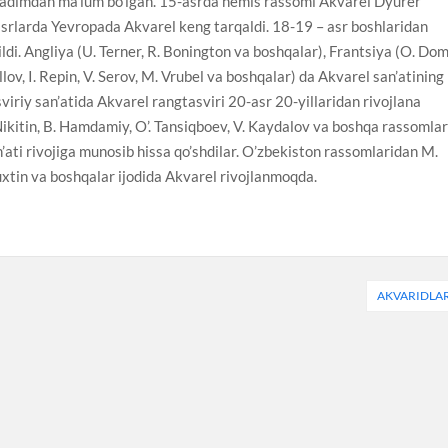
 qadimdan ma’lum bo’lgan. 15-asrda nemis rassomi Akvarel Dyurer
srlarda Yevropada Akvarel keng tarqaldi. 18-19 – asr boshlaridan
iqildi. Angliya (U. Terner, R. Bonington va boshqalar), Frantsiya (O. Do
lov, I. Repin, V. Serov, M. Vrubel va boshqalar) da Akvarel san’atining
viriy san’atida Akvarel rangtasviri 20-asr 20-yillaridan rivojlana
Nikitin, B. Hamdamiy, O’. Tansiqboev, V. Kaydalov va boshqa rassomla
n’ati rivojiga munosib hissa qo’shdilar. O’zbekiston rassomlaridan M.
xtin va boshqalar ijodida Akvarel rivojlanmoqda.
AKVARIDLA