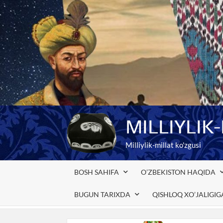
Skip
to
content
MILLIYLIK
Milliylik-millat ko'zgusi
BOSH SAHIFA
O’ZBEKISTON HAQIDA
BUGUN TARIXDA
QISHLOQ XO’JALIGI