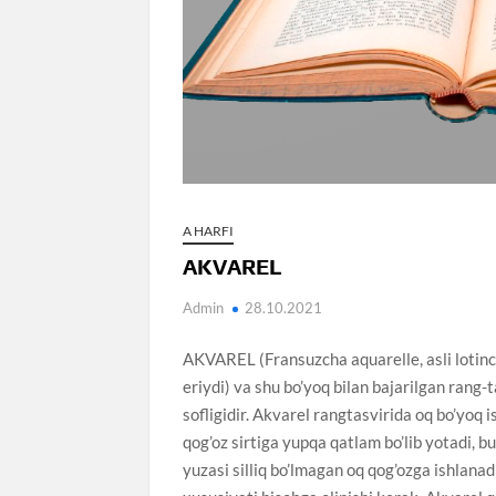
A HARFI
AKVAREL
Admin
28.10.2021
AKVAREL (Fransuzcha aquarelle, asli lotinc
eriydi) va shu bo’yoq bilan bajarilgan rang-
sofligidir. Akvarel rangtasvirida oq bo’yoq 
qog’oz sirtiga yupqa qatlam bo’lib yotadi, b
yuzasi silliq bo’lmagan oq qog’ozga ishlana