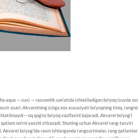
ha aqua — suv) — rassomlik san’atida ishlatiladigan bo’yoq (suvda os
tasvir asari. Akvarelning o’ziga xos xususiyati bo’yoqning tiniq, rangni
ishlatilmaydi— oq qog’oz bo’yoq vazifasini bajaradi. Akvarel bo’yog’i
u qatlam no’rni yaxshi o’tkazadi. Shuning uchun Akvarel rang-tasviri
di. Akvarel bo’yog’ida rasm ishlanganda rangsurtmalar, rang qatlamlar