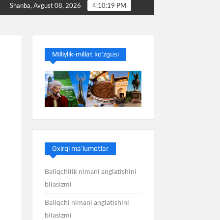
Baliq nimani anglatishini bilasizmi
Balans nimani an
Shanba, Avgust 08, 2026
4:10:19 PM
Milliylik-millat ko’zgusi
Oxirgi ma’lumotlar
Baliqchilik nimani anglatishini
bilasizmi
Baliqchi nimani anglatishini
bilasizmi