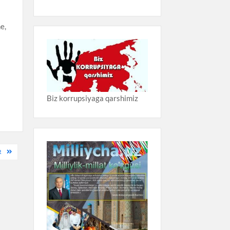
me,
r
Biz korrupsiyaga qarshimiz
R