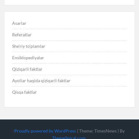
Asarlar
Referatlar
She’riy to’plamlar
Ensiklopediyalar
Qiziqarli faktlar
Ayollar haqida qiziqarli faktlar
Qisqa faktlar
Proudly powered by WordPress
|
Theme: TimesNews
|
By
ThemeSpiral.com
.