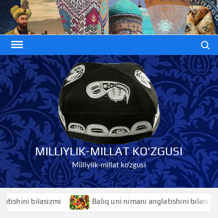
Skip
to
content
Search
MILLIYLIK-MILLAT KO'ZGUSI
Milliylik-millat ko'zgusi
hini bilasizmi
Baliq uni nimani anglatishini bilasizmi