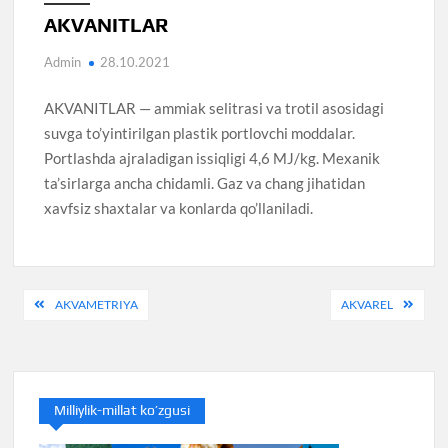
AKVANITLAR
Admin
28.10.2021
AKVANITLAR — ammiak selitrasi va trotil asosidagi
suvga to’yintirilgan plastik portlovchi moddalar.
Portlashda ajraladigan issiqligi 4,6 MJ/kg. Mexanik
ta’sirlarga ancha chidamli. Gaz va chang jihatidan
xavfsiz shaxtalar va konlarda qo’llaniladi.
Post
AKVAMETRIYA
AKVAREL
menyusi
Milliylik-millat ko’zgusi