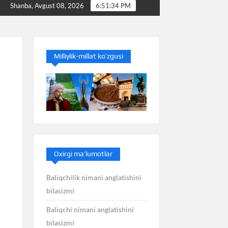
Baliq nimani anglatishini bilasizmi
Balans nimani a
Shanba, Avgust 08, 2026
6:51:34 PM
Milliylik-millat ko’zgusi
Oxirgi ma’lumotlar
Baliqchilik nimani anglatishini
bilasizmi
Baliqchi nimani anglatishini
bilasizmi