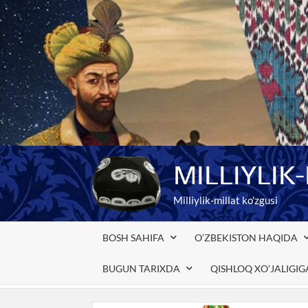
Skip
to
content
MILLIYLIK
Milliylik-millat ko'zgusi
BOSH SAHIFA
O’ZBEKISTON HAQIDA
BUGUN TARIXDA
QISHLOQ XO’JALIGI