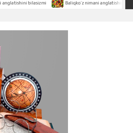
hini bilasizmi
Baliqko’z nimani anglatishini bilasizmi