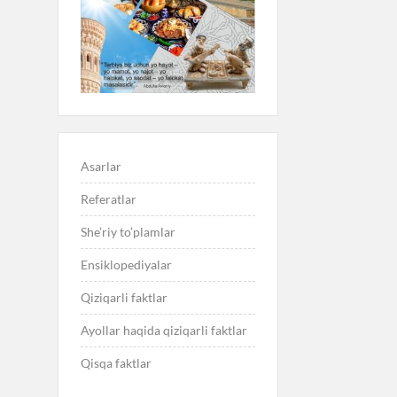
Asarlar
Referatlar
She’riy to’plamlar
Ensiklopediyalar
Qiziqarli faktlar
Ayollar haqida qiziqarli faktlar
Qisqa faktlar