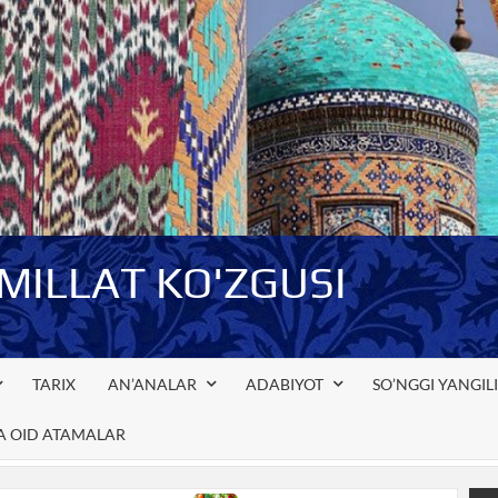
-MILLAT KO'ZGUSI
TARIX
AN’ANALAR
ADABIYOT
SO’NGGI YANGIL
GA OID ATAMALAR