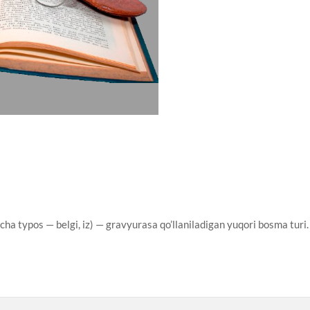
a typos — belgi, iz) — gravyurasa qo’llaniladigan yuqori bosma turi.