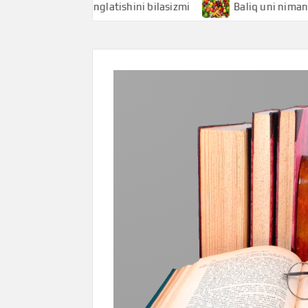
hi nimani anglatishini bilasizmi
Baliq uni nimani anglatis