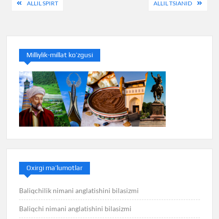
Post
ALLIL SPIRT
ALLIL TSIANID
menyusi
Milliylik-millat ko’zgusi
Oxirgi ma’lumotlar
Baliqchilik nimani anglatishini bilasizmi
Baliqchi nimani anglatishini bilasizmi