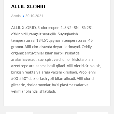
ALLIL XLORID
Admin
30.10.2021
ALLIL XLORID, 3-xlorpropen-1, SN2=SN—SN2S1 —
o’tkir hidli, rangsiz suyuqlik. Suyuqlanish
temperaturasi 134,5°, qaynash temperaturasi 45
gramm. Allil xlorid suvda deyarli erimaydi. Oddiy
organik erituvchilar bilan har xil nisbatda
aralashaveradi, suv, spirt va chumoli kislota bilan
azeotrope aralashma hosil qiladi. Allil xlorid o’rin olish,
birikish reaktsiyalariga yaxshi kirishadi. Propilenni
500-550° da xlorlash yo’li bilan olinadi. Allil xlorid
glitserin, doridarmonlar, ba’zi plastmassalar va
yelimlar olishda ishlatiladi.