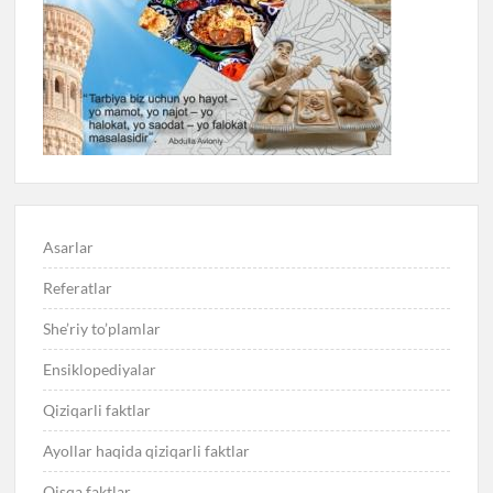
Asarlar
Referatlar
She’riy to’plamlar
Ensiklopediyalar
Qiziqarli faktlar
Ayollar haqida qiziqarli faktlar
Qisqa faktlar