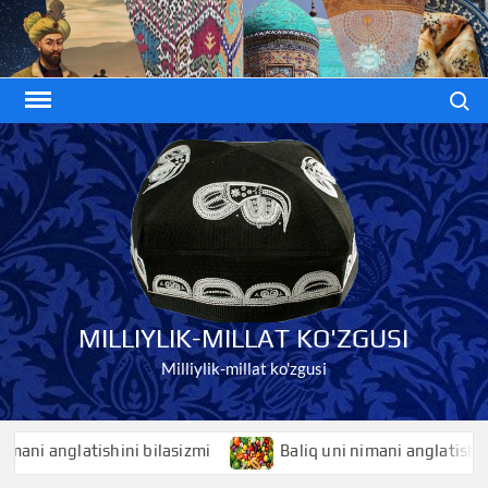
Skip
to
content
Search
MILLIYLIK-MILLAT KO'ZGUSI
Milliylik-millat ko'zgusi
 anglatishini bilasizmi
Baliq uni nimani anglatishini bila