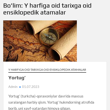
Bo'lim:
Y harfiga oid tarixga oid
ensiklopedik atamalar
Y HARFIGA OID TARIXGA OID ENSIKLOPEDIK ATAMALAR
Yortug’
Admin
01.07.2023
Yortug’ (turkcha)-qoraxoniylar davrida maxsus
saralangan harbiy qism. Yortug’ hukmdorning atrofida
borib, uni xavf-xatardan himoya qilgan.