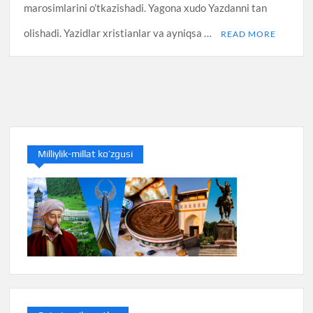
marosimlarini o’tkazishadi. Yagona xudo Yazdanni tan
olishadi. Yazidlar xristianlar va ayniqsa …
READ MORE
Milliylik-millat ko’zgusi