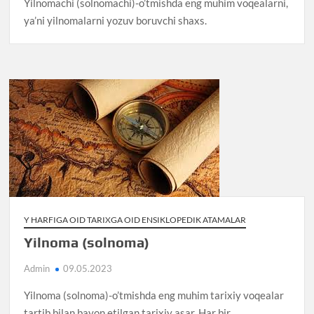
Yilnomachi (solnomachi)-o’tmishda eng muhim voqealarni,
ya’ni yilnomalarni yozuv boruvchi shaxs.
Y HARFIGA OID TARIXGA OID ENSIKLOPEDIK ATAMALAR
Yilnoma (solnoma)
Admin
09.05.2023
Yilnoma (solnoma)-o’tmishda eng muhim tarixiy voqealar
tartib bilan bayon etilgan tarixiy asar. Har bir