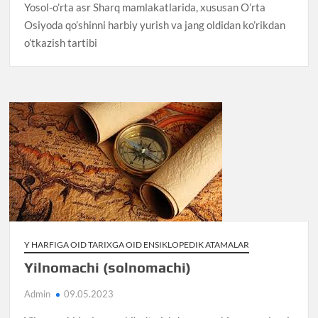
Yosol-o’rta asr Sharq mamlakatlarida, xususan O’rta
Osiyoda qo’shinni harbiy yurish va jang oldidan ko’rikdan
o’tkazish tartibi
Y HARFIGA OID TARIXGA OID ENSIKLOPEDIK ATAMALAR
Yilnomachi (solnomachi)
Admin
09.05.2023