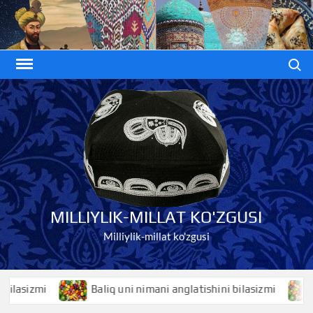
Skip
to
content
Search
MILLIYLIK-MILLAT KO'ZGUSI
Milliylik-millat ko'zgusi
Baliq uni nimani anglatishini bilasizmi
Baliqko’z