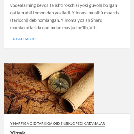
voqealarning bevosita ishtirokchisi yoki guvohi bo’lgan
qatlam ahli tomonidan yoziladi. Yilnoma muallifi muarrix
(tarixchi) deb nomlangan. Yilnoma yozish Sharq
mamlakatlarida qadimdan mavjud bo’lib, VIII …
READ MORE
Y HARFIGA OID TARIXGA OID ENSIKLOPEDIK ATAMALAR
Yizak