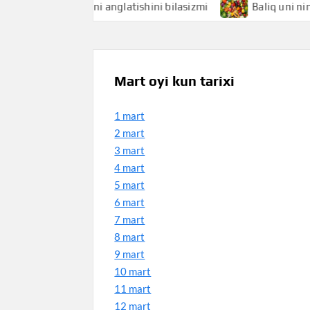
liqchi nimani anglatishini bilasizmi
Baliq uni nimani angl
Mart oyi kun tarixi
1 mart
2 mart
3 mart
4 mart
5 mart
6 mart
7 mart
8 mart
9 mart
10 mart
11 mart
12 mart