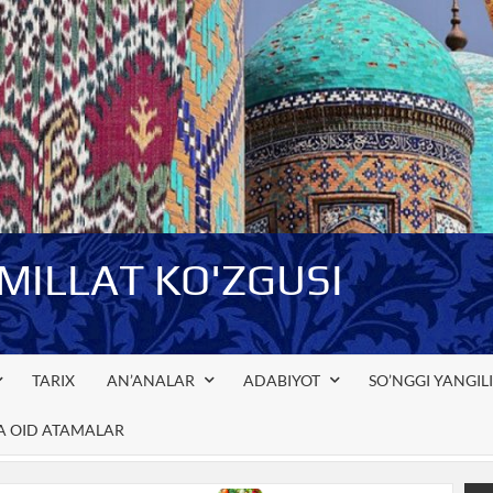
-MILLAT KO'ZGUSI
TARIX
AN’ANALAR
ADABIYOT
SO’NGGI YANGIL
GA OID ATAMALAR