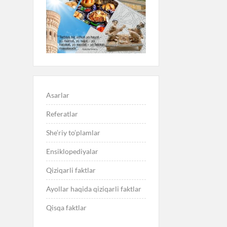
Asarlar
Referatlar
She’riy to’plamlar
Ensiklopediyalar
Qiziqarli faktlar
Ayollar haqida qiziqarli faktlar
Qisqa faktlar