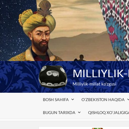
Skip
to
content
MILLIYLIK
Milliylik-millat ko'zgusi
BOSH SAHIFA
O’ZBEKISTON HAQIDA
BUGUN TARIXDA
QISHLOQ XO’JALIGI