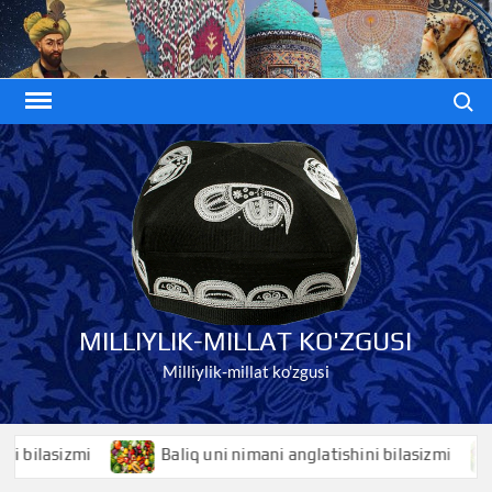
Skip
to
content
Search
MILLIYLIK-MILLAT KO'ZGUSI
Milliylik-millat ko'zgusi
lasizmi
Baliq uni nimani anglatishini bilasizmi
B