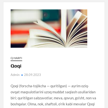
Q HARFI
Qoqi
Admin
28.09.2023
Qoqi (forscha-tojikcha — quritilgan) — ayrim oziq-
ovqat maqsulotlarini uzoq muddat saqlash usullaridan
biri; quritilgan sabzavotlar, meva, qovun, go’sht, non va
boshqalar. Olma, nok, shaftoli, o’rik kabi mevalar Qoqi