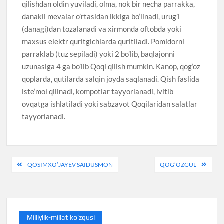
qilishdan oldin yuviladi, olma, nok bir necha parrakka,
danakli mevalar o’rtasidan ikkiga bo’linadi, urug’i
(danagi)dan tozalanadi va xirmonda oftobda yoki
maxsus elektr quritgichlarda quritiladi. Pomidorni
parraklab (tuz sepiladi) yoki 2 bo’lib, baqlajonni
uzunasiga 4 ga bo’lib Qoqi qilish mumkin. Kanop, qog’oz
qoplarda, qutilarda salqin joyda saqlanadi. Qish faslida
iste’mol qilinadi, kompotlar tayyorlanadi, ivitib
ovqatga ishlatiladi yoki sabzavot Qoqilaridan salatlar
tayyorlanadi.
Post
QOSIMXO’JAYEV SAIDUSMON
QOG’OZGUL
menyusi
Milliylik-millat ko’zgusi