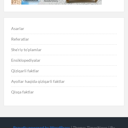
Asarlar
Referatlar
She’riy to’plamlar
Ensiklopediyalar
Qiziqarli faktlar
Ayollar haqida qiziqarli faktlar
Qisqa faktlar
Proudly powered by WordPress
|
Theme: TimesNews
|
By