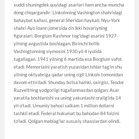
xuddi shuningdek quyidagi asarlari ham ancha-muncha
dong chiqargandir: Linkolnning Vashington shahridagi
bahaybat kallasi, general Sheridan haykali, Nyu-York
shahri Ayo Ioann jome’sida o’n ikki hovariyning
figuralari. Borglum Rashmor tog’idagi asarini 1927
yilning avgustida boshlagan. Birinchi bo’lib
Vashingtonning siymosini 1930 yil 4 iyulida
tugallagan. 1941 yilning 6 martida esa Borglum vafot
etadi. Memorialni yaratish yuzasidan ishlar tag’in shu
yilning oktyabriga qadar uning o’gli Linkoln tomonidan
davom ettiriladi. Shunday bo’lsa hamki, oxirgisi, Teodor
Ruzveltning yodgorligi tugallanmasdan qolgan. Asar
yaratila boshlanishi va uning yakunlashi oralig’ida 14
yil o’tadi. Umumiy bahosi salkam 1 million dollarni
tashkil etadi. Federal hukumat bu bahodan 84 foizini
to’ladi. Qolgan mablag’lar xususiy shaxslardan olindi.