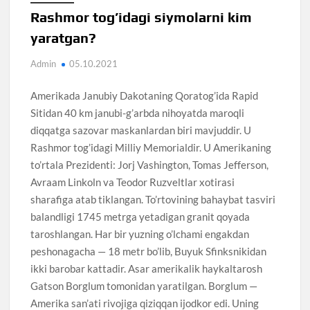
Rashmor tog’idagi siymolarni kim
yaratgan?
Admin
05.10.2021
Amerikada Janubiy Dakotaning Qoratog’ida Rapid
Sitidan 40 km janubi-g’arbda nihoyatda maroqli
diqqatga sazovar maskanlardan biri mavjuddir. U
Rashmor tog’idagi Milliy Memorialdir. U Amerikaning
to’rtala Prezidenti: Jorj Vashington, Tomas Jefferson,
Avraam Linkoln va Teodor Ruzveltlar xotirasi
sharafiga atab tiklangan. To’rtovining bahaybat tasviri
balandligi 1745 metrga yetadigan granit qoyada
taroshlangan. Har bir yuzning o’lchami engakdan
peshonagacha — 18 metr bo’lib, Buyuk Sfinksnikidan
ikki barobar kattadir. Asar amerikalik haykaltarosh
Gatson Borglum tomonidan yaratilgan. Borglum —
Amerika san’ati rivojiga qiziqqan ijodkor edi. Uning