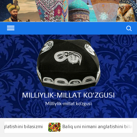
Skip
to
content
Search
MILLIYLIK-MILLAT KO'ZGUSI
Milliylik-millat ko'zgusi
shini bilasizmi
Baliq uni nimani anglatishini bilasizmi