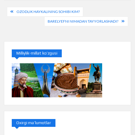
Post
OZODLIK HAYKALINING SOHIBI KIM?
menyusi
BARELYEFNI NIMADAN TAYYORLASHADI?
Milliylik-millat ko’zgusi
Oxirgi ma’lumotlar