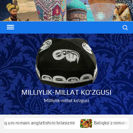
Skip
to
content
Search
MILLIYLIK-MILLAT KO'ZGUSI
Milliylik-millat ko'zgusi
ni nimani anglatishini bilasizmi
Baliqko’z nimani anglati