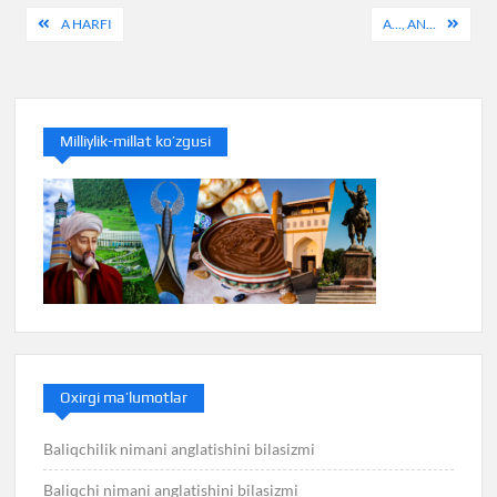
Post
A HARFI
A…, AN…
menyusi
Milliylik-millat ko’zgusi
Oxirgi ma’lumotlar
Baliqchilik nimani anglatishini bilasizmi
Baliqchi nimani anglatishini bilasizmi