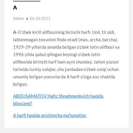
A
Admin
06.10.2021
A
-O’zbek kirill alifbosining birinchi harfi. Unli, til oldi,
lablanmagan tovushni ifoda etadi (mas, archa, barcha).
1929-39 yillarda amalda bo’lgan o’zbek lotin alifbosi va
1996 yilda qabul qilingan keyingi o’zbek lotin
alifbosida birinchi harf ham ayni shunday. Jahon yozuvi
tarixida turkiy xalqlar, shu jumladan o’zbek xalqi uchun
umumiy bo’lgan yozuvlarda A harfi o’ziga xos shaklda
bo’lgan.
ABDUSAMATOV Hafiz Shoahmedovich haqida
bilasizmi?
A harfi haqida qo’shimcha ma’lumotlar