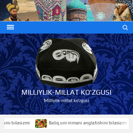
Skip
to
content
Search
MILLIYLIK-MILLAT KO'ZGUSI
Milliylik-millat ko'zgusi
 bilasizmi
Baliq uni nimani anglatishini bilasizmi