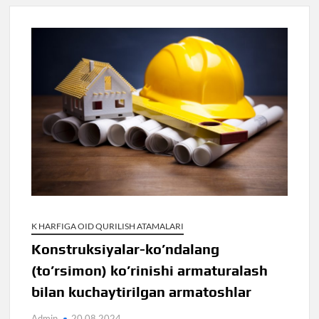
K HARFIGA OID QURILISH ATAMALARI
Konstruksiyalar-ko’ndalang
(to’rsimon) ko’rinishi armaturalash
bilan kuchaytirilgan armatoshlar
Admin
20.08.2024