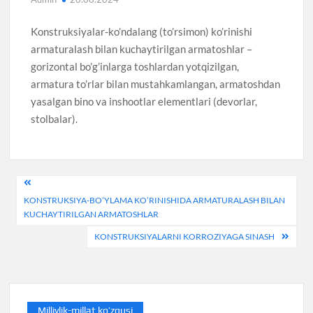
Konstruksiyalar-ko’ndalang (to’rsimon) ko’rinishi
armaturalash bilan kuchaytirilgan armatoshlar –
gorizontal bo’g’inlarga toshlardan yotqizilgan,
armatura to’rlar bilan mustahkamlangan, armatoshdan
yasalgan bino va inshootlar elementlari (devorlar,
stolbalar).
Post
KONSTRUKSIYA-BO’YLAMA KO’RINISHIDA ARMATURALASH BILAN
menyusi
KUCHAYTIRILGAN ARMATOSHLAR
KONSTRUKSIYALARNI KORROZIYAGA SINASH
Milliylik-millat ko’zgusi