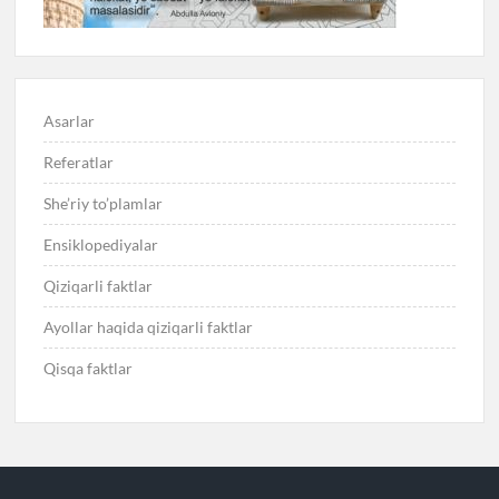
Asarlar
Referatlar
She’riy to’plamlar
Ensiklopediyalar
Qiziqarli faktlar
Ayollar haqida qiziqarli faktlar
Qisqa faktlar