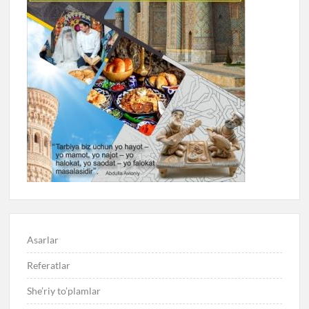
Asarlar
Referatlar
She’riy to’plamlar