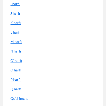
I harfi
J harfi
K harfi
L harfi
M harfi
N harfi
O’ harfi
O harfi
P harfi
Q harfi
Qo’shimcha