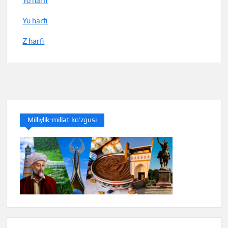
Yu harfi
Z harfi
Milliylik-millat ko’zgusi