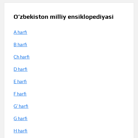
O’zbekiston milliy ensiklopediyasi
A harfi
B harfi
Ch harfi
D harfi
E harfi
F harfi
G’ harfi
G harfi
H harfi