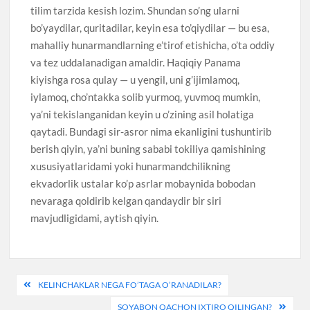
tilim tarzida kesish lozim. Shundan so’ng ularni
bo’yaydilar, quritadilar, keyin esa to’qiydilar — bu esa,
mahalliy hunarmandlarning e’tirof etishicha, o’ta oddiy
va tez uddalanadigan amaldir. Haqiqiy Panama
kiyishga rosa qulay — u yengil, uni g’ijimlamoq,
iylamoq, cho’ntakka solib yurmoq, yuvmoq mumkin,
ya’ni tekislanganidan keyin u o’zining asil holatiga
qaytadi. Bundagi sir-asror nima ekanligini tushuntirib
berish qiyin, ya’ni buning sababi tokiliya qamishining
xususiyatlaridami yoki hunarmandchilikning
ekvadorlik ustalar ko’p asrlar mobaynida bobodan
nevaraga qoldirib kelgan qandaydir bir siri
mavjudligidami, aytish qiyin.
Post
KELINCHAKLAR NEGA FO’TAGA O’RANADILAR?
menyusi
SOYABON QACHON IXTIRO QILINGAN?