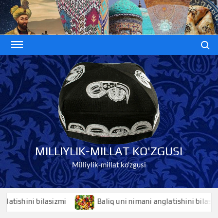
Skip
to
content
Search
MILLIYLIK-MILLAT KO'ZGUSI
Milliylik-millat ko'zgusi
shini bilasizmi
Baliq uni nimani anglatishini bilasizmi