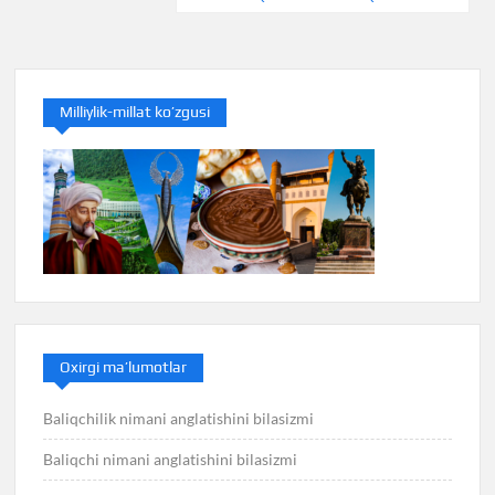
Milliylik-millat ko’zgusi
Oxirgi ma’lumotlar
Baliqchilik nimani anglatishini bilasizmi
Baliqchi nimani anglatishini bilasizmi