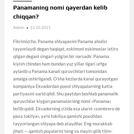
Panamaning nomi qayerdan kelib
chiqqan?
Admin
13.10.2021
Fikrimizcha, Panama shlyapasini Panama aholisi
tayyorlaydi degan haqiqat, eskimoni eskimoslar ixtiro
qilgan degani singari yolg’on bir narsadir. Panama
kiyish chindan ham bundan yuz yillar ilgari urfga
aylanib u Panama kanali quruvchilari tomonidan
amalga oshirilgandi. O’sha kezlarda kanal qurayotgan
kompaniya Ekvadordan poxol shlyapalarning katta
partiyasini xarid qildi. Shu paytdan boshlab panamalik
quruvchilar kiygan panamalarning nomi «Panama»
bo’lib qoldi. Ekvadorning o’zida esa ularni «sombrero de
paxa tokilya», ya’ni tokiliya qamishi poxolidan
tayyorlangan shlyapa deb ataydilar. Eng murakkab
jihati — qamish poyalarini teng va mayin qilib tilim-