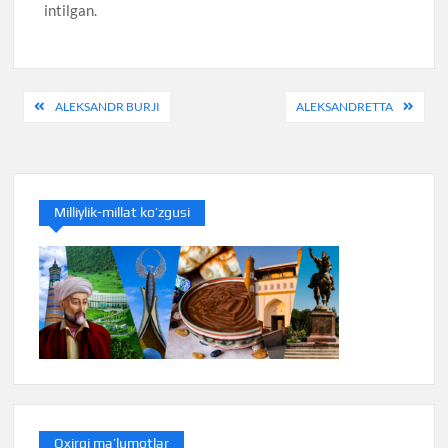
intilgan.
Post
ALEKSANDR BURJI
ALEKSANDRETTA
menyusi
Milliylik-millat ko’zgusi
Oxirgi ma’lumotlar