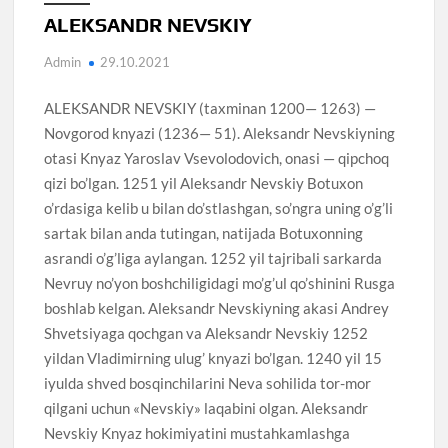
ALEKSANDR NEVSKIY
Admin
29.10.2021
ALEKSANDR NEVSKIY (taxminan 1200— 1263) —
Novgorod knyazi (1236— 51). Aleksandr Nevskiyning
otasi Knyaz Yaroslav Vsevolodovich, onasi — qipchoq
qizi bo’lgan. 1251 yil Aleksandr Nevskiy Botuxon
o’rdasiga kelib u bilan do’stlashgan, so’ngra uning o’g’li
sartak bilan anda tutingan, natijada Botuxonning
asrandi o’g’liga aylangan. 1252 yil tajribali sarkarda
Nevruy no’yon boshchiligidagi mo’g’ul qo’shinini Rusga
boshlab kelgan. Aleksandr Nevskiyning akasi Andrey
Shvetsiyaga qochgan va Aleksandr Nevskiy 1252
yildan Vladimirning ulug’ knyazi bo’lgan. 1240 yil 15
iyulda shved bosqinchilarini Neva sohilida tor-mor
qilgani uchun «Nevskiy» laqabini olgan. Aleksandr
Nevskiy Knyaz hokimiyatini mustahkamlashga