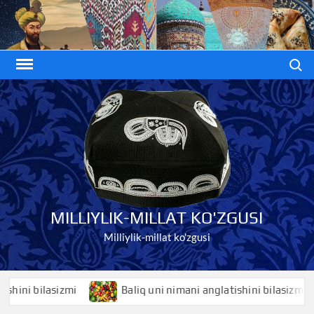
Skip
to
content
Search
MILLIYLIK-MILLAT KO'ZGUSI
Milliylik-millat ko'zgusi
i bilasizmi
Baliq uni nimani anglatishini bilasizmi