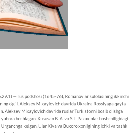
1) — rus podshosi (1645-76), Romanovlar sulolasining ikkinchi
ning o’g’li. Aleksey Mixaylovich davrida Ukraina Rossiyaga qayta
lgan. Aleksey Mixaylovich davrida ruslar Turkistonni bosib olishga
 yubora boshlagan. Xususan B. A. va S. I. Pazuxinlar boshchiligidagi
 Urganchga kelgan. Ular Xiva va Buxoro xonligining ichki va tashki