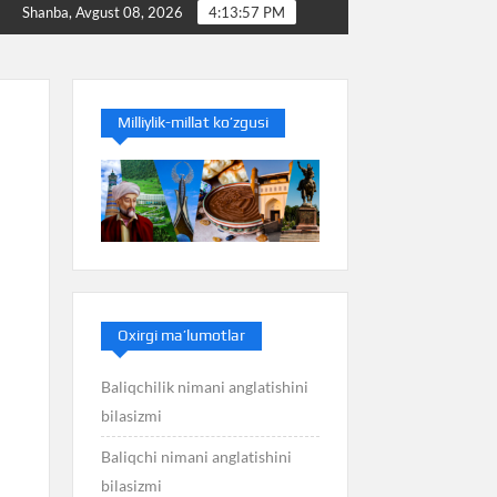
 bilasizmi
Baliq nimani anglatishini bilasizmi
Ba
Shanba, Avgust 08, 2026
4:13:58 PM
Milliylik-millat ko’zgusi
Oxirgi ma’lumotlar
Baliqchilik nimani anglatishini
bilasizmi
Baliqchi nimani anglatishini
bilasizmi