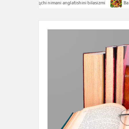
Baliqchi nimani anglatishini bilasizmi
Baliq uni ni