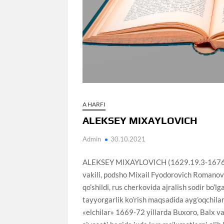
A HARFI
ALEKSEY MIXAYLOVICH
Admin
30.10.2021
ALEKSEY MIXAYLOVICH (1629.19.3-1676.29.
vakili, podsho Mixail Fyodorovich Romanov
qo’shildi, rus cherkovida ajralish sodir bo’
tayyorgarlik ko’rish maqsadida ayg’oqchilar
«elchilar» 1669-72 yillarda Buxoro, Balx va