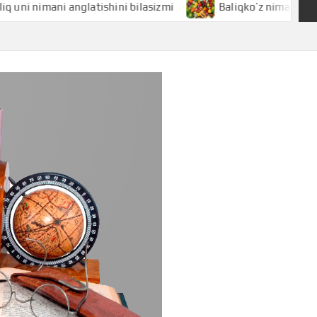
mani anglatishini bilasizmi
Baliqko’z nimani anglatishini