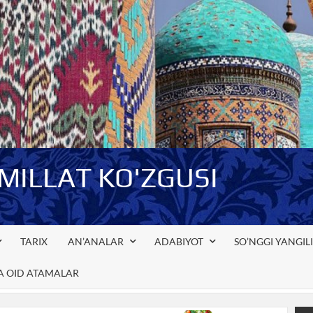
-MILLAT KO'ZGUSI
TARIX
AN’ANALAR
ADABIYOT
SO’NGGI YANGIL
GA OID ATAMALAR