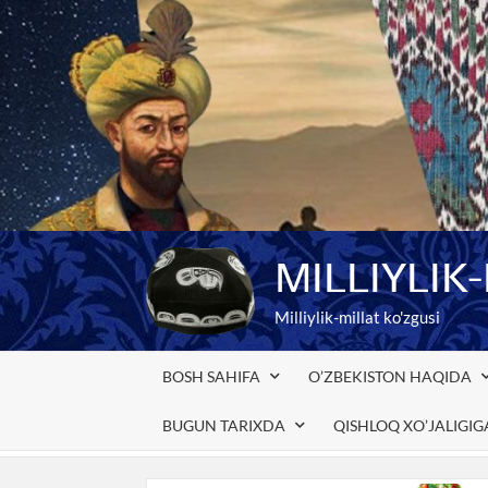
Skip
to
content
MILLIYLIK
Milliylik-millat ko'zgusi
BOSH SAHIFA
O’ZBEKISTON HAQIDA
BUGUN TARIXDA
QISHLOQ XO’JALIGI