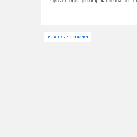
siyosati haqida juda kup ma’lumotlarni olib 
Post
ALEKSEY 1 KOMNIN
menyusi