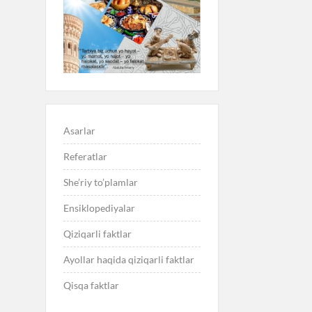
Asarlar
Referatlar
She’riy to’plamlar
Ensiklopediyalar
Qiziqarli faktlar
Ayollar haqida qiziqarli faktlar
Qisqa faktlar