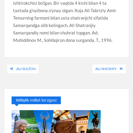
ishtirokchisi bo’lgan. Bir vaqtda 4 kishi bilan 4 ta
taxtada g’oyibona o’ynay olgan. Xoja Ali Tabriziy Amir
Temurning farmoni bilan usta shatranjchi sifatida
Samarqandga olib kelingach, Ali Shatranjiy
Samarqandiy nomi bilan shuhrat topgan. Ad:.
Muhiddinov M., Sohibqiron dona surganda, T., 1996.
Post
ALI SULTON
ALI SHOSHIY
menyusi
Milliylik-millat ko’zgusi