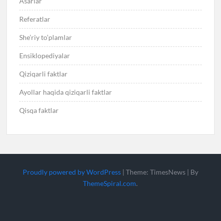
Asarlar
Referatlar
She’riy to’plamlar
Ensiklopediyalar
Qiziqarli faktlar
Ayollar haqida qiziqarli faktlar
Qisqa faktlar
Proudly powered by WordPress
|
Theme: TimesNews
|
By
ThemeSpiral.com
.