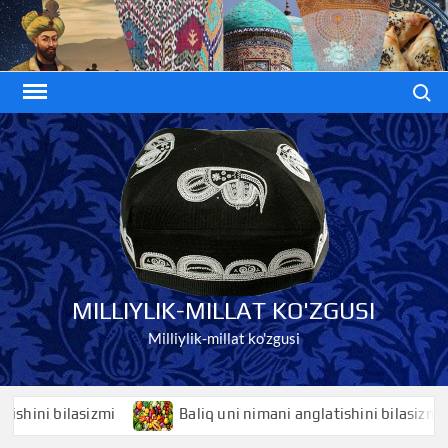
Skip
to
content
Search
MILLIYLIK-MILLAT KO'ZGUSI
Milliylik-millat ko'zgusi
ni bilasizmi
Baliq uni nimani anglatishini bilasizmi