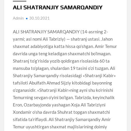
ALI SHATRANJIY SAMARQANDIY
Admin
30.10.2021
ALI SHATRANJIY SAMARQANDIY (14-asrning 2-
yarmi; asl nomi Ali Tabriziy) — shatranj ustasi. Jahon
shaxmat adabiyotiga katta hissa qo’shgan. Amir Temur
davrida unga teng keladigan shaxmatchi bo’lmagan.
Shatranj to’g’risida yozib qoldirgan risolasida 60 ta
mansuba to’plagan, shulardan 19 tasini o’zi tuzgan. Ali
Shatranjiy Samarqandiy risolasidagi «Shatranji Kabir»
tafsiloti Abulfath Ahmad Sijziy kitobidagi bayonning
o’zganasidir. «Shatranji Kabir»ning ayni shu ko’rinishi
Temurning sevgan o’yini bo’lgan. Tabrizda, keyinchalik
Eron, Ozarbayjonda yashagan Xoja Ali Tabriziyni
Xondamir o’sha davrda Shuhrat topgan shaxmatchi
sifatida ta’riflaydi. Ali Shatranjiy Samarqandiy Amir
Temur uyushtirgan shaxmat majlislarining doimiy