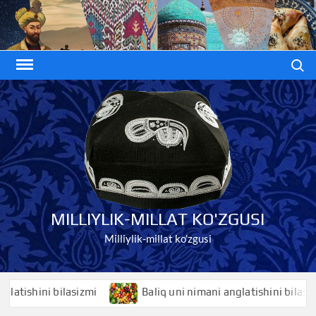
Skip
to
content
Search
MILLIYLIK-MILLAT KO'ZGUSI
Milliylik-millat ko'zgusi
shini bilasizmi
Baliq uni nimani anglatishini bilasizmi