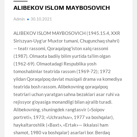
ALIBEKOV ISLOM MAYBOSOVICH
Admin
30.10.2021
ALIBEKOV ISLOM MAYBOSOVICH (1945.15.4, XXR
Sin’szyan-Uyg’ur Muxtor tumani, Chugunchaq shahri)
— teatr rassomi, Qoraqalpog’iston xalq rassomi
(1987). Olmaota badiiy bilim yurtida ta’lim olgan
(1962-69). Olmaotadagi Respublika yosh
tomoshabinlar teatrida rassom (1969-72); 1972
yildan Qoraqalpoq davlat musiqali drama va komediya
teatrida bosh rassom. Alibekovning qoraqalpoq
teatrlari uchun yaratgan sahna bezaklari asar ruhi va
rejissyor g’oyasiga monandligi bilan ajralib turadi.
Alibekovning, shuningdek rangtasvir («Soipov
portreti», 1973; «Uchrashuv», 1977 va boshqalar),
haykaltaroshlik («Baxt», «Ertak»— ikkalasi ham
shamot, 1980 va boshqalar) asarlari bor. Berdaq