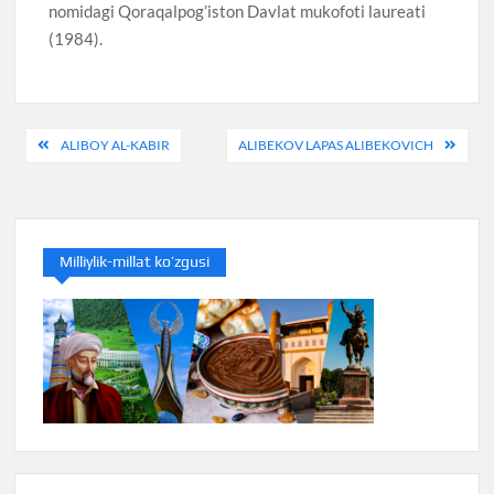
nomidagi Qoraqalpog’iston Davlat mukofoti laureati
(1984).
Post
ALIBOY AL-KABIR
ALIBEKOV LAPAS ALIBEKOVICH
menyusi
Milliylik-millat ko’zgusi