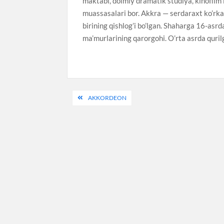
maktabi, doimiy dramatik studiya, kinofilm
muassasalari bor. Akkra — serdaraxt ko’rka
birining qishlog’i bo’lgan. Shaharga 16-asr
ma’murlarining qarorgohi. O’rta asrda qurilg
Post
AKKORDEON
menyusi