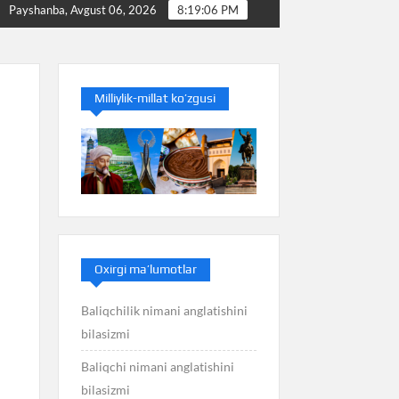
mi
Baliq nimani anglatishini bilasizmi
Balans nim
Payshanba, Avgust 06, 2026
8:19:06 PM
Milliylik-millat ko’zgusi
Oxirgi ma’lumotlar
Baliqchilik nimani anglatishini
bilasizmi
Baliqchi nimani anglatishini
bilasizmi