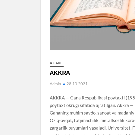
A HARFI
AKKRA
Admin
28.10.2021
AKKRA — Gana Respublikasi poytaxti (1957 y
poytaxt okrugi sifatida ajratilgan. Akkra —
Gananing muhim savdo, sanoat va madaniy ma
Oziq-ovqat, to’qimachilik, metallsozlik kor
zargarlik buyumlari yasaladi. Universitet, 