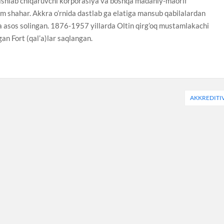
 ishlab chiqaruvchi korporasiya va boshqa madaniy-maorif
m shahar. Akkra o’rnida dastlab ga elatiga mansub qabilalardan
da asos solingan. 1876-1957 yillarda Oltin qirg’oq mustamlakachi
an Fort (qal’a)lar saqlangan.
AKKREDITI