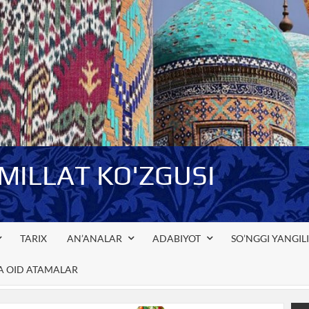
-MILLAT KO'ZGUSI
TARIX
AN’ANALAR
ADABIYOT
SO’NGGI YANGIL
GA OID ATAMALAR