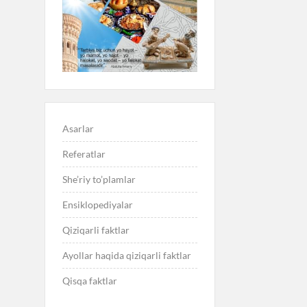
Asarlar
Referatlar
She’riy to’plamlar
Ensiklopediyalar
Qiziqarli faktlar
Ayollar haqida qiziqarli faktlar
Qisqa faktlar