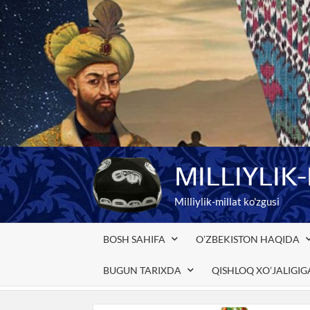
Skip
to
content
MILLIYLIK
Milliylik-millat ko'zgusi
BOSH SAHIFA
O’ZBEKISTON HAQIDA
BUGUN TARIXDA
QISHLOQ XO’JALIGI