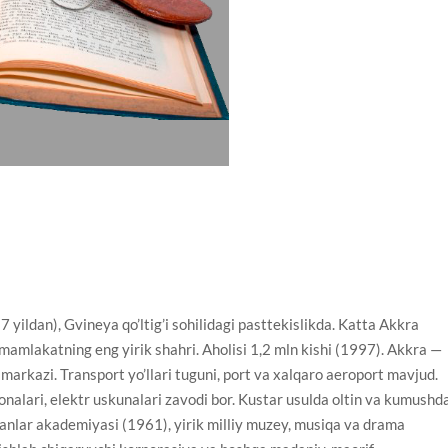
ildan), Gvineya qo’ltig’i sohilidagi pasttekislikda. Katta Akkra
 mamlakatning eng yirik shahri. Aholisi 1,2 mln kishi (1997). Akkra —
rkazi. Transport yo’llari tuguni, port va xalqaro aeroport mavjud.
xonalari, elektr uskunalari zavodi bor. Kustar usulda oltin va kumushd
Fanlar akademiyasi (1961), yirik milliy muzey, musiqa va drama