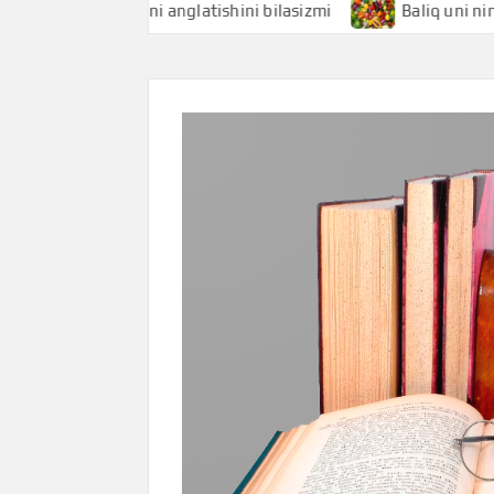
aliqchi nimani anglatishini bilasizmi
Baliq uni nimani an