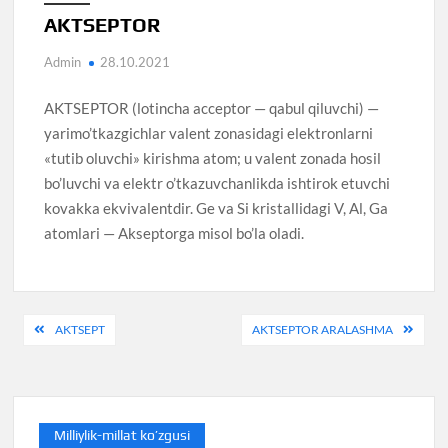
AKTSEPTOR
Admin
28.10.2021
AKTSEPTOR (lotincha acceptor — qabul qiluvchi) —
yarimo’tkazgichlar valent zonasidagi elektronlarni
«tutib oluvchi» kirishma atom; u valent zonada hosil
bo’luvchi va elektr o’tkazuvchanlikda ishtirok etuvchi
kovakka ekvivalentdir. Ge va Si kristallidagi V, Al, Ga
atomlari — Akseptorga misol bo’la oladi.
Post
AKTSEPT
AKTSEPTOR ARALASHMA
menyusi
Milliylik-millat ko’zgusi