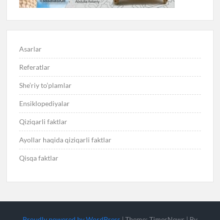
Asarlar
Referatlar
She’riy to’plamlar
Ensiklopediyalar
Qiziqarli faktlar
Ayollar haqida qiziqarli faktlar
Qisqa faktlar
Proudly powered by WordPress
|
Theme: TimesNews
|
By