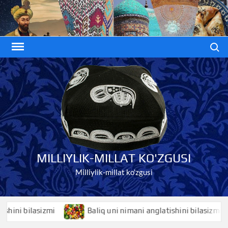
Skip
to
content
Search
MILLIYLIK-MILLAT KO'ZGUSI
Milliylik-millat ko'zgusi
i bilasizmi
Baliq uni nimani anglatishini bilasizmi