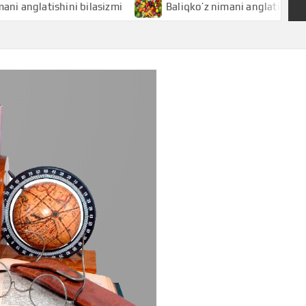
tishini bilasizmi
Baliqko’z nimani anglatishini bilasizmi