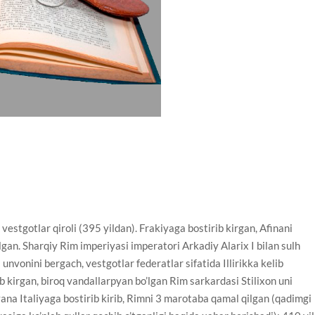
estgotlar qiroli (395 yildan). Frakiyaga bostirib kirgan, Afinani
lgan. Sharqiy Rim imperiyasi imperatori Arkadiy Alarix I bilan sulh
 unvonini bergach, vestgotlar federatlar sifatida Illirikka kelib
rib kirgan, biroq vandallarpyan bo’lgan Rim sarkardasi Stilixon uni
 yana Italiyaga bostirib kirib, Rimni 3 marotaba qamal qilgan (qadimgi