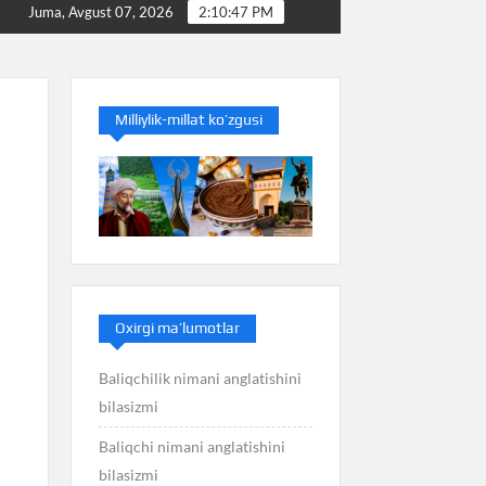
Baliq nimani anglatishini bilasizmi
Balans niman
Juma, Avgust 07, 2026
2:10:48 PM
Milliylik-millat ko’zgusi
Oxirgi ma’lumotlar
Baliqchilik nimani anglatishini
bilasizmi
Baliqchi nimani anglatishini
bilasizmi