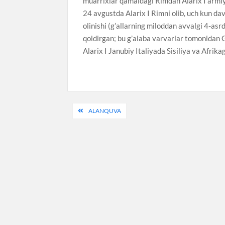
muarrixlar qamaldagi Rimdan Alarix I armiya
24 avgustda Alarix I Rimni olib, uch kun da
olinishi (g’allarning miloddan avvalgi 4-as
qoldirgan; bu g’alaba varvarlar tomonidan G’
Alarix I Janubiy Italiyada Sisiliya va Afrika
Post
ALANQUVA
menyusi