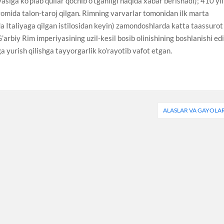
siga ko’plab qullar qochib o’tganligi haqida xabar berishadi); 410 yil
vomida talon-taroj qilgan. Rimning varvarlar tomonidan ilk marta
rda Italiyaga qilgan istilosidan keyin) zamondoshlarda katta taassurot
arbiy Rim imperiyasining uzil-kesil bosib olinishining boshlanishi edi
ga yurish qilishga tayyorgarlik ko’rayotib vafot etgan.
ALASLAR VA GAYOLA