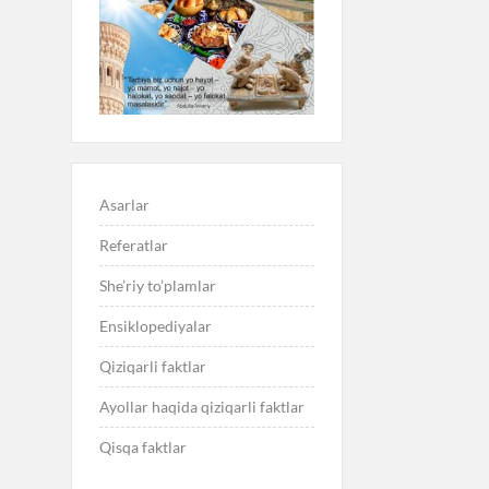
Asarlar
Referatlar
She’riy to’plamlar
Ensiklopediyalar
Qiziqarli faktlar
Ayollar haqida qiziqarli faktlar
Qisqa faktlar