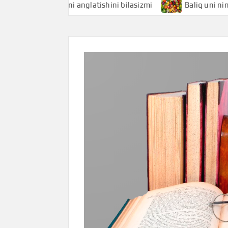
iqchi nimani anglatishini bilasizmi
Baliq uni nimani angla