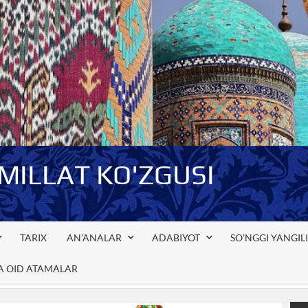
-MILLAT KO'ZGUSI
TARIX
AN’ANALAR
ADABIYOT
SO’NGGI YANGIL
GA OID ATAMALAR