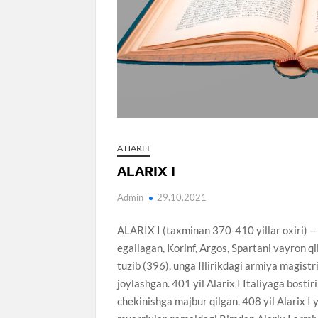
A HARFI
ALARIX I
Admin
29.10.2021
ALARIX I (taxminan 370-410 yillar oxiri) — v
egallagan, Korinf, Argos, Spartani vayron qi
tuzib (396), unga Illirikdagi armiya magistri
joylashgan. 401 yil Alarix I Italiyaga bosti
chekinishga majbur qilgan. 408 yil Alarix I