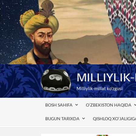
Skip
to
content
MILLIYLIK
Milliylik-millat ko'zgusi
BOSH SAHIFA
O’ZBEKISTON HAQIDA
BUGUN TARIXDA
QISHLOQ XO’JALIGI