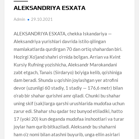
ALEKSANDRIYA ESXATA
Admin
29.10.2021
ALEKSANDRIYA ESXATA, chekka Iskandariya —
Aleksandriya yurishlari davrida istilo qilingan
mamlakatlarda qurdirgan 70 dan ortiq shahardan biri.
Hozirgi Xo’jand shahri o’rnida bo’lgan. Arrian va Kvint
Kursiy Rufning yozishicha, Aleksandr Marokandani
zabt etgach, Tanais (Sirdaryo) bo’yiga kelib, qo’shiniga
dam beradi. Shunda u qo’shin joylashgan yer atrofini
devor (uzunligi 60 stadiy, 1 stadiy — 176,6 metr) bilan
o’rab bir shahar qurishni amr qiladi. Chunki bu shahar
uning skif (sak)larga qarshi urushlarida mudofaa uchun
zarur edi. Shahar shu qadar tez bunyod etiladiki, hatto
17 (yoki 20) kun deganda mudofaa inshootlari va turar
joylar ham qurib bitkaziladi. Aleksandr bu shaharni
ham o’z nomi bilan atashni buyurib, unga ellin asirlari