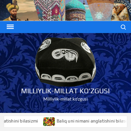
Skip
to
content
Search
MILLIYLIK-MILLAT KO'ZGUSI
Milliylik-millat ko'zgusi
hini bilasizmi
Baliq uni nimani anglatishini bilasizmi