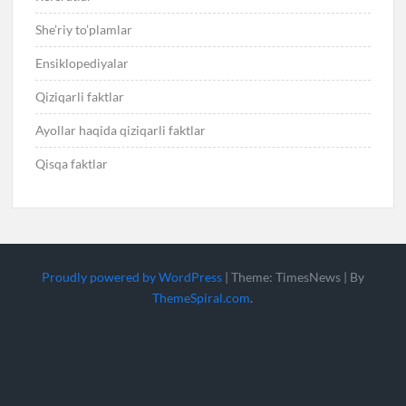
She’riy to’plamlar
Ensiklopediyalar
Qiziqarli faktlar
Ayollar haqida qiziqarli faktlar
Qisqa faktlar
Proudly powered by WordPress
|
Theme: TimesNews
|
By
ThemeSpiral.com
.