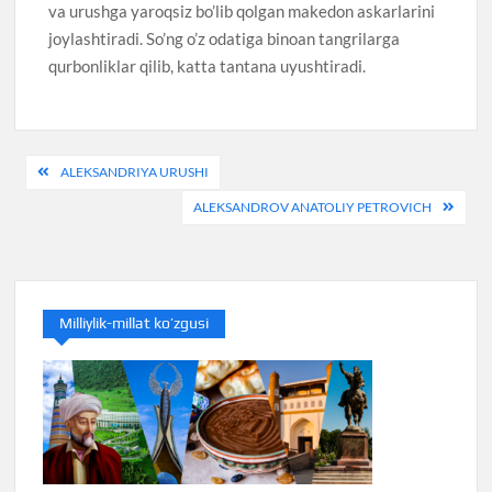
va urushga yaroqsiz bo’lib qolgan makedon askarlarini
joylashtiradi. So’ng o’z odatiga binoan tangrilarga
qurbonliklar qilib, katta tantana uyushtiradi.
Post
ALEKSANDRIYA URUSHI
menyusi
ALEKSANDROV ANATOLIY PETROVICH
Milliylik-millat ko’zgusi