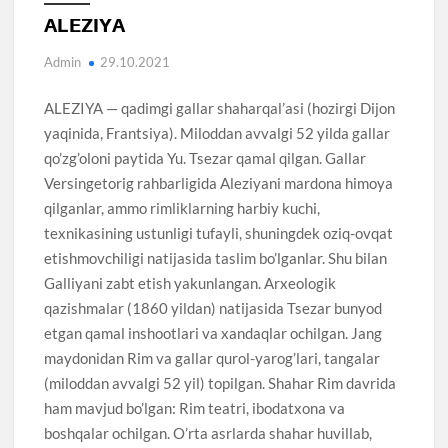
ALEZIYA
Admin
29.10.2021
ALEZIYA — qadimgi gallar shaharqal’asi (hozirgi Dijon
yaqinida, Frantsiya). Miloddan avvalgi 52 yilda gallar
qo’zg’oloni paytida Yu. Tsezar qamal qilgan. Gallar
Versingetorig rahbarligida Aleziyani mardona himoya
qilganlar, ammo rimliklarning harbiy kuchi,
texnikasining ustunligi tufayli, shuningdek oziq-ovqat
etishmovchiligi natijasida taslim bo’lganlar. Shu bilan
Galliyani zabt etish yakunlangan. Arxeologik
qazishmalar (1860 yildan) natijasida Tsezar bunyod
etgan qamal inshootlari va xandaqlar ochilgan. Jang
maydonidan Rim va gallar qurol-yarog’lari, tangalar
(miloddan avvalgi 52 yil) topilgan. Shahar Rim davrida
ham mavjud bo’lgan: Rim teatri, ibodatxona va
boshqalar ochilgan. O’rta asrlarda shahar huvillab,