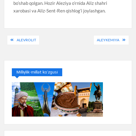
bo’shab qolgan. Hozir Aleziya o’rnida Aliz shahri
xarobasi va Aliz-Sent-Ren qishlog’i joylashgan.
Post
ALEVROLIT
ALEYKEMIYA
menyusi
Milliylik-millat ko’zgusi