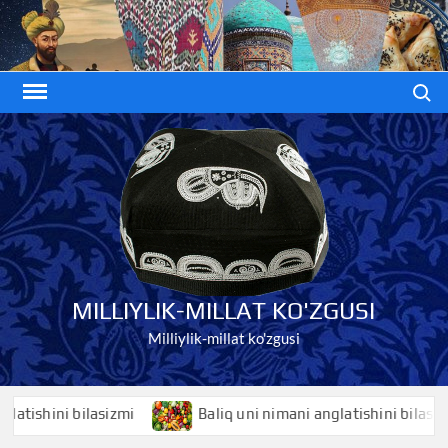
Skip
to
content
Search
MILLIYLIK-MILLAT KO'ZGUSI
Milliylik-millat ko'zgusi
shini bilasizmi
Baliq uni nimani anglatishini bilasizmi