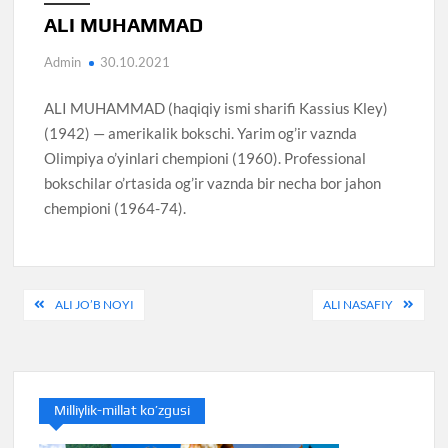
ALI MUHAMMAD
Admin
30.10.2021
ALI MUHAMMAD (haqiqiy ismi sharifi Kassius Kley)
(1942) — amerikalik bokschi. Yarim og’ir vaznda
Olimpiya o’yinlari chempioni (1960). Professional
bokschilar o’rtasida og’ir vaznda bir necha bor jahon
chempioni (1964-74).
Post
ALI JO’B NOYI
ALI NASAFIY
menyusi
Milliylik-millat ko’zgusi