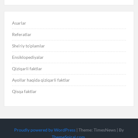
Asarlar
Referatlar
She’riy to’plamlar
Ensiklopediyalar
Qiziqarli faktlar
Ayollar haqida qiziqarli faktlar
Qisqa faktlar
Proudly powered by WordPress
|
Theme: TimesNews
|
By
ThemeSpiral.com
.