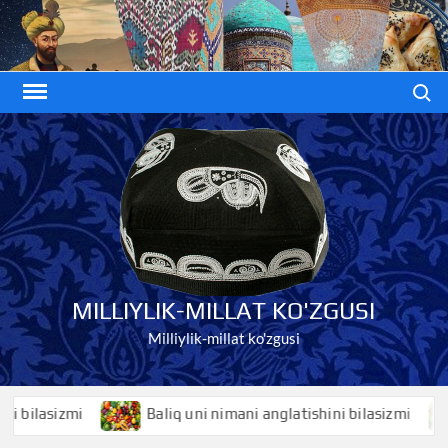
Skip
to
content
Search
MILLIYLIK-MILLAT KO'ZGUSI
Milliylik-millat ko'zgusi
lasizmi
Baliq uni nimani anglatishini bilasizmi
B