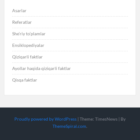
Asarlar
Referatlar
She’riy to’plamlar
Ensiklopediyalar
Qiziqarli faktlar
Ayollar haqida qiziqarli faktlar
Qisqa faktlar
Proudly powered by WordPress
|
Theme: TimesNews
|
By
ThemeSpiral.com
.