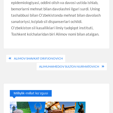
epidemiologiyasi, oddini olish va davosi ustida ishlab,
bemorlarni mehnat bilan davolashni ilgari surdi. Uning
tashabbusi bilan O’zbekistonda mehnat bilan davolash
sanatoriysi, ko’plab sil dispanserlari ochildi.
O’zbekiston sil kasalliklari ilmiy tadqiqot instituti,
Toshkent ko’chalaridan biri Alimov nomi bilan atalgan.
Post
ALIMOV SHAVKAT ORIFJONOVICH
menyusi
ALIMUHAMEDOV SULTON NURMATOVICH
Milliylik-millat ko’zgusi