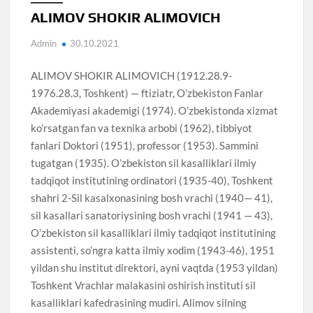
ALIMOV SHOKIR ALIMOVICH
Admin
30.10.2021
ALIMOV SHOKIR ALIMOVICH (1912.28.9-
1976.28.3, Toshkent) — ftiziatr, O’zbekiston Fanlar
Akademiyasi akademigi (1974). O’zbekistonda xizmat
ko’rsatgan fan va texnika arbobi (1962), tibbiyot
fanlari Doktori (1951), professor (1953). Sammini
tugatgan (1935). O’zbekiston sil kasalliklari ilmiy
tadqiqot institutining ordinatori (1935-40), Toshkent
shahri 2-Sil kasalxonasining bosh vrachi (1940— 41),
sil kasallari sanatoriysining bosh vrachi (1941 — 43),
O’zbekiston sil kasalliklari ilmiy tadqiqot institutining
assistenti, so’ngra katta ilmiy xodim (1943-46), 1951
yildan shu institut direktori, ayni vaqtda (1953 yildan)
Toshkent Vrachlar malakasini oshirish instituti sil
kasalliklari kafedrasining mudiri. Alimov silning