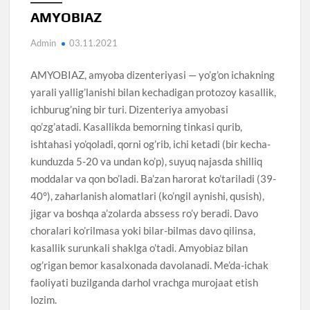
AMYOBIAZ
Admin
03.11.2021
AMYOBIAZ, amyoba dizenteriyasi — yo’g’on ichakning
yarali yallig’lanishi bilan kechadigan protozoy kasallik,
ichburug’ning bir turi. Dizenteriya amyobasi
qo’zg’atadi. Kasallikda bemorning tinkasi qurib,
ishtahasi yo’qoladi, qorni og’rib, ichi ketadi (bir kecha-
kunduzda 5-20 va undan ko’p), suyuq najasda shilliq
moddalar va qon bo’ladi. Ba’zan harorat ko’tariladi (39-
40°), zaharlanish alomatlari (ko’ngil aynishi, qusish),
jigar va boshqa a’zolarda abssess ro’y beradi. Davo
choralari ko’rilmasa yoki bilar-bilmas davo qilinsa,
kasallik surunkali shaklga o’tadi. Amyobiaz bilan
og’rigan bemor kasalxonada davolanadi. Me’da-ichak
faoliyati buzilganda darhol vrachga murojaat etish
lozim.