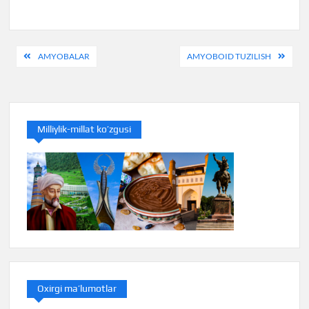
Post
AMYOBALAR
AMYOBOID TUZILISH
menyusi
Milliylik-millat ko’zgusi
Oxirgi ma’lumotlar