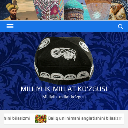
Skip
to
content
Search
MILLIYLIK-MILLAT KO'ZGUSI
Milliylik-millat ko'zgusi
 bilasizmi
Baliq uni nimani anglatishini bilasizmi