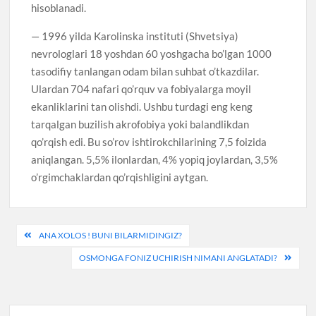
hisoblanadi.
— 1996 yilda Karolinska instituti (Shvetsiya)
nevrologlari 18 yoshdan 60 yoshgacha bo’lgan 1000
tasodifiy tanlangan odam bilan suhbat o’tkazdilar.
Ulardan 704 nafari qo’rquv va fobiyalarga moyil
ekanliklarini tan olishdi. Ushbu turdagi eng keng
tarqalgan buzilish akrofobiya yoki balandlikdan
qo’rqish edi. Bu so’rov ishtirokchilarining 7,5 foizida
aniqlangan. 5,5% ilonlardan, 4% yopiq joylardan, 3,5%
o’rgimchaklardan qo’rqishligini aytgan.
Post
ANA XOLOS ! BUNI BILARMIDINGIZ?
menyusi
OSMONGA FONIZ UCHIRISH NIMANI ANGLATADI?