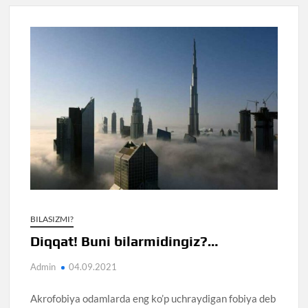
BILASIZMI?
Diqqat! Buni bilarmidingiz?…
Admin
04.09.2021
Akrofobiya odamlarda eng ko’p uchraydigan fobiya deb