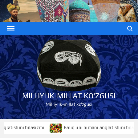
Skip
to
content
Search
MILLIYLIK-MILLAT KO'ZGUSI
Milliylik-millat ko'zgusi
ishini bilasizmi
Baliq uni nimani anglatishini bilasizmi