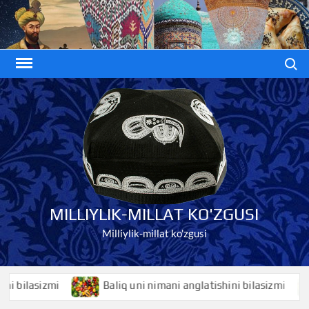
Skip
to
content
Search
MILLIYLIK-MILLAT KO'ZGUSI
Milliylik-millat ko'zgusi
lasizmi
Baliq uni nimani anglatishini bilasizmi
B