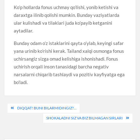
Ko’p hollarda fonus uchmay qo’lishi, yonib ketishi va
daraxtga ilinib qolishi mumkin. Bunday vaziyatlarda
ular kulishadi va tilaklari juda ko’payib ketganini
aytadilar.
Bunday odam o’z istaklarini qayta o’ylab, keyingi safar
yana urinib ko’rishi kerak. Tailand xalqi osmonga fonus
uchirsangiz sizga omad kelishiga ishonishadi. Fonus
uchirish orqali inson tanasidagi barcha negativ
narsalarni chiqarib tashlaydi va pozitiv kayfiyatga ega
bo’ladi.
Post
DIQQAT! BUNI BILARMIDINGIZ?…
menyusi
SHOKALADNI SIZ VA BIZ BILMAGAN SIRLARI