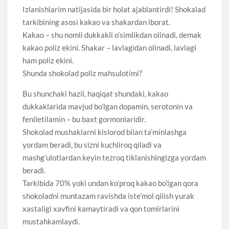
Izlanishlarim natijasida bir holat ajablantirdi! Shokalad
tarkibining asosi kakao va shakardan iborat.
Kakao – shu nomli dukkakli o’simlikdan olinadi, demak
kakao poliz ekini. Shakar – lavlagidan olinadi, lavlagi
ham poliz ekini.
Shunda shokolad poliz mahsulotimi?
Bu shunchaki hazil, haqiqat shundaki, kakao
dukkaklarida mavjud bo’lgan dopamin, serotonin va
feniletilamin – bu baxt gormonlaridir.
Shokolad mushaklarni kislorod bilan ta’minlashga
yordam beradi, bu sizni kuchliroq qiladi va
mashg’ulotlardan keyin tezroq tiklanishingizga yordam
beradi.
Tarkibida 70% yoki undan ko’proq kakao bo’lgan qora
shokoladni muntazam ravishda iste’mol qilish yurak
xastaligi xavfini kamaytiradi va qon tomirlarini
mustahkamlaydi.