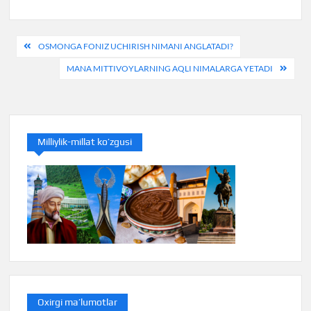
Post
OSMONGA FONIZ UCHIRISH NIMANI ANGLATADI?
menyusi
MANA MITTIVOYLARNING AQLI NIMALARGA YETADI
Milliylik-millat ko’zgusi
Oxirgi ma’lumotlar