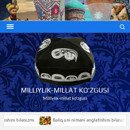
Skip
to
content
Search
MILLIYLIK-MILLAT KO'ZGUSI
Milliylik-millat ko'zgusi
ni bilasizmi
Baliq uni nimani anglatishini bilasizmi