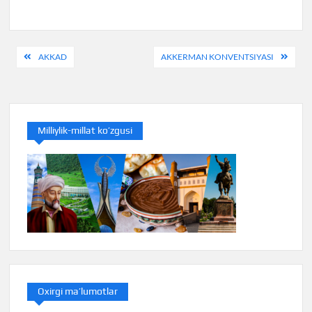
Post
AKKAD
AKKERMAN KONVENTSIYASI
menyusi
Milliylik-millat ko’zgusi
Oxirgi ma’lumotlar