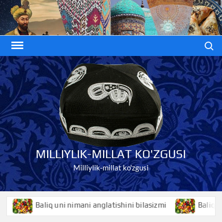
Skip
to
content
Search
MILLIYLIK-MILLAT KO'ZGUSI
Milliylik-millat ko'zgusi
Baliq uni nimani anglatishini bilasizmi
Baliqko’z ni