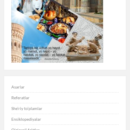
Asarlar
Referatlar
She’riy to’plamlar
Ensiklopediyalar
Qiziqarli faktlar