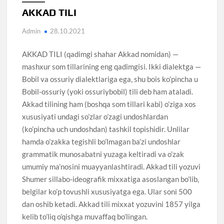
AKKAD TILI
Admin
28.10.2021
AKKAD TILI (qadimgi shahar Akkad nomidan) —
mashxur som tillarining eng qadimgisi. Ikki dialektga —
Bobil va ossuriy dialektlariga ega, shu bois ko’pincha u
Bobil-ossuriy (yoki ossuriybobil) tili deb ham ataladi.
Akkad tilining ham (boshqa som tillari kabi) o’ziga xos
xususiyati undagi so’zlar o’zagi undoshlardan
(ko’pincha uch undoshdan) tashkil topishidir. Unlilar
hamda o’zakka tegishli bo’lmagan ba’zi undoshlar
grammatik munosabatni yuzaga keltiradi va o’zak
umumiy ma’nosini muayyanlashtiradi. Akkad tili yozuvi
Shumer sillabo-ideografik mixxatiga asoslangan bo’lib,
belgilar ko’p tovushli xususiyatga ega. Ular soni 500
dan oshib ketadi. Akkad tili mixxat yozuvini 1857 yilga
kelib to’liq o’qishga muvaffaq bo’lingan.