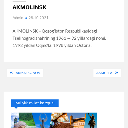
AKMOLINSK
Admin
28.10.2021
AKMOLINSK – Qozog’iston Respublikasidagi
Tselinograd shahrining 1961 — 92 yillardagi nomi.
1992 yildan Oqmo’la, 1998 yildan Ostona.
Post
AKMALXONOV
AKMULLA
menyusi
Milliylik-millat ko’zgusi