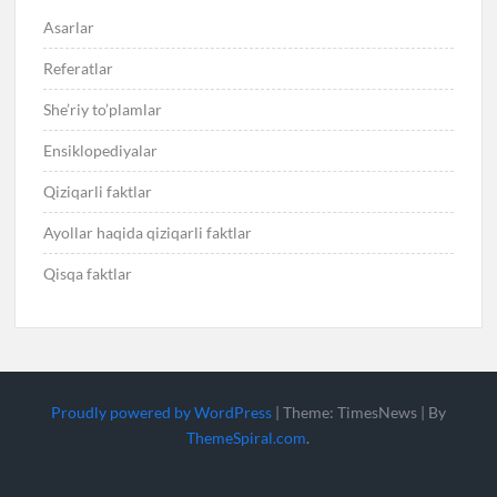
Asarlar
Referatlar
She’riy to’plamlar
Ensiklopediyalar
Qiziqarli faktlar
Ayollar haqida qiziqarli faktlar
Qisqa faktlar
Proudly powered by WordPress
|
Theme: TimesNews
|
By
ThemeSpiral.com
.