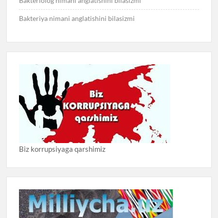
Bakteriolog nimani anglatishini bilasizmi
Bakteriya nimani anglatishini bilasizmi
Biz korrupsiyaga qarshimiz