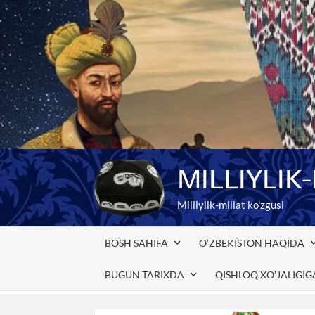
Skip
to
content
MILLIYLIK
Milliylik-millat ko'zgusi
BOSH SAHIFA
O’ZBEKISTON HAQIDA
BUGUN TARIXDA
QISHLOQ XO’JALIGI