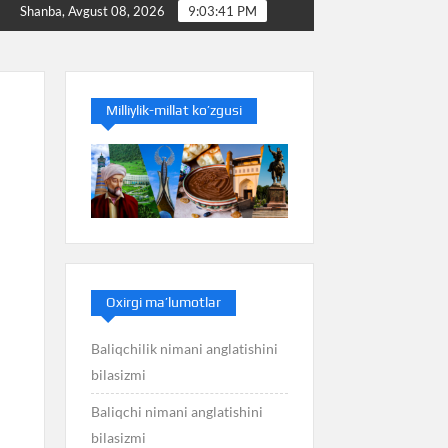
izmi
Baliq nimani anglatishini bilasizmi
Balans n
Shanba, Avgust 08, 2026
9:03:41 PM
Milliylik-millat ko’zgusi
Oxirgi ma’lumotlar
Baliqchilik nimani anglatishini
bilasizmi
Baliqchi nimani anglatishini
bilasizmi