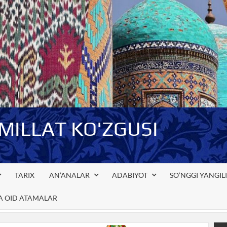
-MILLAT KO'ZGUSI
TARIX
AN’ANALAR
ADABIYOT
SO’NGGI YANGIL
GA OID ATAMALAR