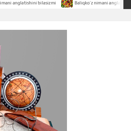
anglatishini bilasizmi
Baliqko’z nimani anglatishini bilas