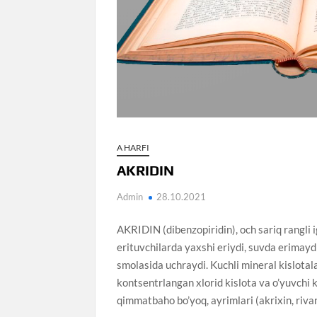
A HARFI
AKRIDIN
Admin
28.10.2021
AKRIDIN (dibenzopiridin), och sariq rangli
erituvchilarda yaxshi eriydi, suvda erimayd
smolasida uchraydi. Kuchli mineral kislotala
kontsentrlangan xlorid kislota va o’yuvchi k
qimmatbaho bo’yoq, ayrimlari (akrixin, riva