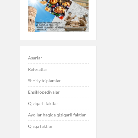
Asarlar
Referatlar
She’riy to’plamlar
Ensiklopediyalar
Qiziqarli faktlar
Ayollar haqida qiziqarli faktlar
Qisqa faktlar