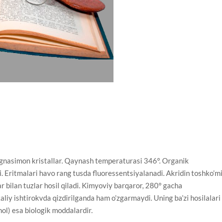
 ignasimon kristallar. Qaynash temperaturasi 346°. Organik
i. Eritmalari havo rang tusda fluoressentsiyalanadi. Akridin toshko’m
r bilan tuzlar hosil qiladi. Kimyoviy barqaror, 280° gacha
aliy ishtirokvda qizdirilganda ham o’zgarmaydi. Uning ba’zi hosilalari
nol) esa biologik moddalardir.