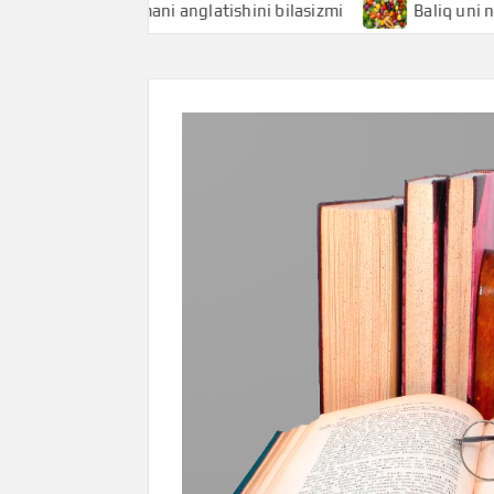
Baliqchi nimani anglatishini bilasizmi
Baliq uni nimani 